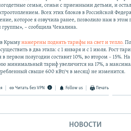
огодетные семьи, семьи с приемными детьми, и остал
ктроотоплением. Всех этих блоков в Российской Федера
ение, которое я озвучила ранее, позволило нам в этом 
и группы», – сообщила Чекалина.
а в Крыму
намерены поднять тарифы на свет и тепло.
По
существить в два этапа: с 1 января и с 1 июля. Рост тар
 в первом полугодии составит 10%, во втором – 15%. На
ию минимальный тариф увеличится на 17%, а максим
отребленный свыше 600 кВт/ч в месяц) не изменится.
ся
Читать без VPN
Follow us
Печать
НОВОСТИ