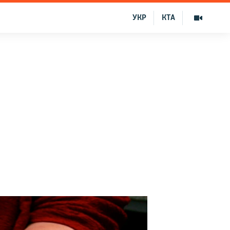
УКР
КТА