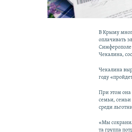
В Крыму мног
оплачивать э
Симферополе 
Чекалина, со
Чекалина выр
году «пройде
При этом она 
семьи, семьи
среди льготн
«Мы сохранил
та группа по