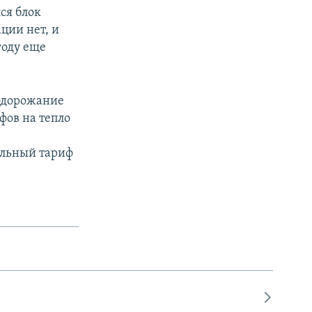
ся блок
ции нет, и
году еще
дорожание
ифов на тепло
альный тариф