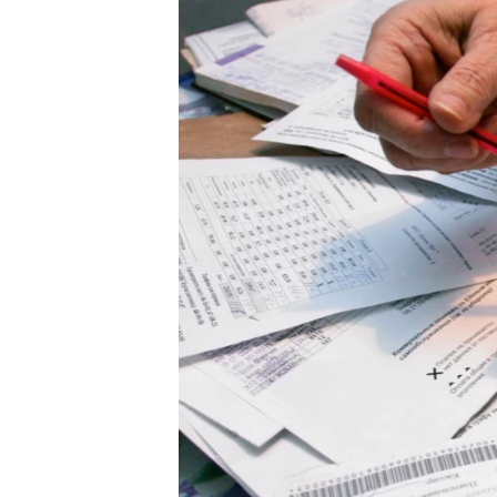
ПОБЕДИТЕЛЕЙ НЕ СУДЯТ?
КРЫМ.НЕПОКОРЕННЫЙ
ELIFBE
УКРАИНСКАЯ ПРОБЛЕМА КРЫМА