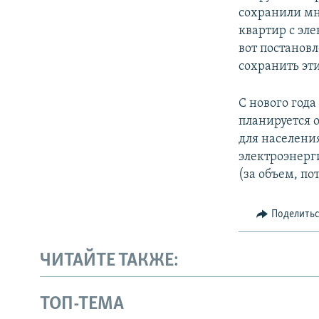
сохранили мн
квартир с эле
вот постановл
сохранить эт
С нового год
планируется о
для населения
электроэнерг
(за объем, п
Поделить
ЧИТАЙТЕ ТАКЖЕ:
ТОП-ТЕМА