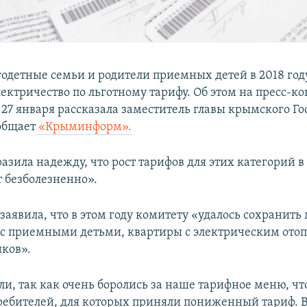
одетные семьи и родители приемных детей в 2018 год
лектричество по льготному тарифу. Об этом на пресс-к
27 января рассказала заместитель главы крымского Г
общает
«Крыминформ».
азила надежду, что рост тарифов для этих категорий 
т безболезненно».
заявила, что в этом году комитету «удалось сохранит
 с приемными детьми, квартиры с электрическим ото
иков».
и, так как очень боролись за наше тарифное меню, чт
требителей, для которых приняли пониженный тариф.