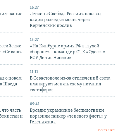
16:27
чил звание
Легион «Свобода России» показал
кадры разведки моста через
Керченский пролив
13:27
оссийские
«На Кинбурне армия РФ в глухой
ке «Сиваш»
обороне» – командир ОТК «Одесса»
ВСУ Денис Носиков
11:11
ал о новом
В Севастополе из-за отключений света
ка Шведа
планируют менять схему питания
светофоров
09:41
 что часть
Бровди: украинские беспилотники
збекистан и
поразили танкер «теневого флота» у
Геленджика