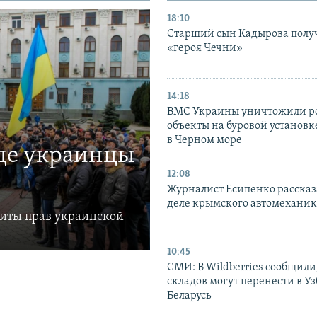
18:10
Старший сын Кадырова полу
«героя Чечни»
14:18
ВМС Украины уничтожили р
объекты на буровой установ
в Черном море
где украинцы
12:08
Журналист Есипенко рассказ
деле крымского автомехани
щиты прав украинской
10:45
СМИ: В Wildberries сообщили,
складов могут перенести в У
Беларусь