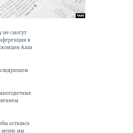
у не смогут
онференции в
оскомцен Алла
в следующем
ь многодетные
плением
обы осталась
 В меню мы