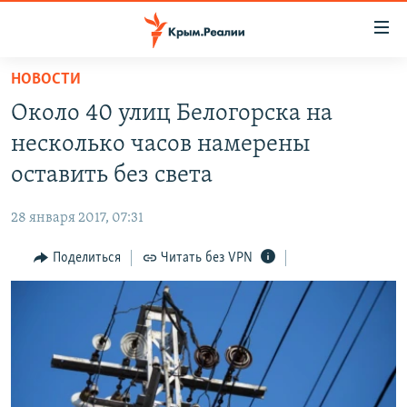
Доступность
ссылки
Вернуться
НОВОСТИ
к
НОВОСТИ
Около 40 улиц Белогорска на
основному
СПЕЦПРОЕКТЫ
содержанию
несколько часов намерены
ВОДА
Вернутся
ГРУЗ 200
оставить без света
к
ИСТОРИЯ
КАРТА ВОЕННЫХ ОБЪЕКТОВ КРЫМА
главной
28 января 2017, 07:31
ЕЩЕ
11 ЛЕТ ОККУПАЦИИ КРЫМА. 11 ИСТОРИЙ СОПРОТИВЛЕНИЯ
навигации
Вернутся
Поделиться
Читать без VPN
РАДІО СВОБОДА
ИНТЕРАКТИВ
к
КАК ОБОЙТИ БЛОКИРОВКУ
ИНФОГРАФИКА
поиску
ТЕЛЕПРОЕКТ КРЫМ.РЕАЛИИ
Українською
СОВЕТЫ ПРАВОЗАЩИТНИКОВ
Qırımtatar
ПРОПАВШИЕ БЕЗ ВЕСТИ