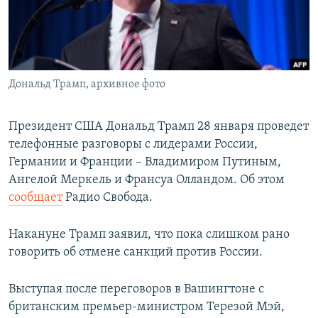
ПРИСОЕДИНЯЙТЕСЬ!
ПОБЕДИТЕЛЕЙ НЕ СУДЯТ?
КРЫМ.НЕПОКОРЕННЫЙ
ELIFBE
Дональд Трамп, архивное фото
УКРАИНСКАЯ ПРОБЛЕМА КРЫМА
Все сайты RFE/RL
Президент США Дональд Трамп 28 января проведет
телефонные разговоры с лидерами России,
Германии и Франции – Владимиром Путиным,
Ангелой Меркель и Франсуа Олландом. Об этом
сообщает
Радио Свобода.
Накануне Трамп заявил, что пока слишком рано
говорить об отмене санкций против России.
Выступая после переговоров в Вашингтоне с
британским премьер-министром Терезой Мэй,