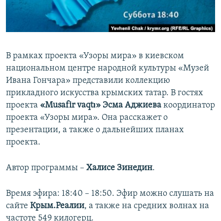
ПРИСОЕДИНЯЙТЕСЬ!
ПОБЕДИТЕЛЕЙ НЕ СУДЯТ?
КРЫМ.НЕПОКОРЕННЫЙ
ELIFBE
В рамках проекта «Узоры мира» в киевском
УКРАИНСКАЯ ПРОБЛЕМА КРЫМА
национальном центре народной культуры «Музей
Все сайты RFE/RL
Ивана Гончара» представили коллекцию
прикладного искусства крымских татар. В гостях
проекта
«Musafir vaqtı»
Эсма Аджиева
координатор
проекта «Узоры мира». Она расскажет о
презентации, а также о дальнейших планах
проекта.
Автор программы –
Халисе Зинедин
.
Время эфира: 18:40 – 18:50. Эфир можно слушать на
сайте
Крым.Реалии
, а также на средних волнах на
частоте 549 килогерц.