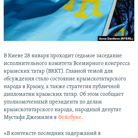
ПРИСОЕДИНЯЙТЕСЬ!
ПОБЕДИТЕЛЕЙ НЕ СУДЯТ?
КРЫМ.НЕПОКОРЕННЫЙ
ELIFBE
УКРАИНСКАЯ ПРОБЛЕМА КРЫМА
Все сайты RFE/RL
В Киеве 28 января проходит седьмое заседание
исполнительного комитета Всемирного конгресса
крымских татар (ВККТ). Главной темой для
обсуждения стало состояние крымскотатарского
народа в Крыму, а также стратегия публичной
дипломатии крымских татар. Об этом сообщает
уполномоченный президента по делам
крымскотатарского народа, народный депутат
Мустафа Джемилев в
Фейсбуке
.
«В контексте последних задержаний в