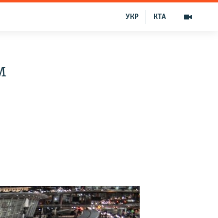
УКР
КТА
м