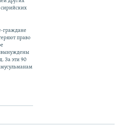
лей других
о сирийских
е-граждане
теряют право
ое
т вынуждены
. За эти 90
м мусульманам