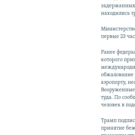
задержанных 
находились т
Министерство
первые 23 час
Ранее федера
которого при
международны
обжалование 
аэропорту, н
Вооруженные 
туда. По соо
человек в по
Трамп подпис
принятие беж