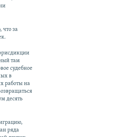
они
 что за
ек.
 юрисдикции
ный там
вое судебное
ных в
их работы на
возвращаться
ум десять
миграцию,
ан ряда