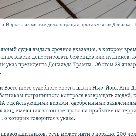
ю-Йорке стал местом демонстрации против указов Дональда Т
льный судья выдала срочное указание, в котором вре
ганам власти депортировать беженцев или путников, 
ый указ президента Дональда Трампа. Об этом 29 янва
.
и Восточного судебного округа штата Нью-Йорк Анн 
ботникам пограничного контроля возвращать людей, 
А с действующими визами, одобренными заявлениям
х лиц, имеющих законное право на прибытие на тер
 , о которых говорится в указе.
 правозащитников, речь может идти о порядке 200 чел