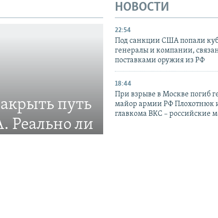
НОВОСТИ
22:54
Под санкции США попали ку
генералы и компании, связа
поставками оружия из РФ
18:44
При взрыве в Москве погиб г
закрыть путь
майор армии РФ Плохотнюк и
главкома ВКС – российские 
. Реально ли
16:55
Возле нефтяного танкера в 
ление новой системы
проливе произошли два взры
UKMTO
15:40
Нидерланды не могут предос