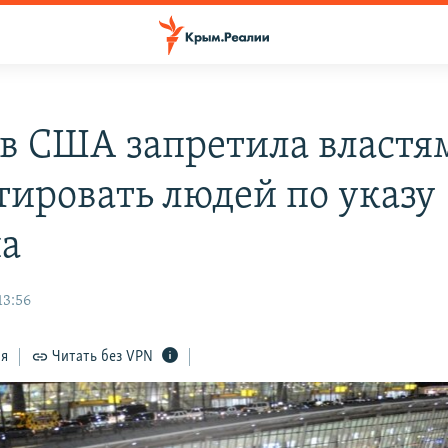
 в США запретила властя
тировать людей по указу
а
13:56
ся
Читать без VPN