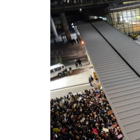
ПОБЕДИТЕЛЕЙ НЕ СУДЯТ?
КРЫМ.НЕПОКОРЕННЫЙ
ELIFBE
УКРАИНСКАЯ ПРОБЛЕМА КРЫМА