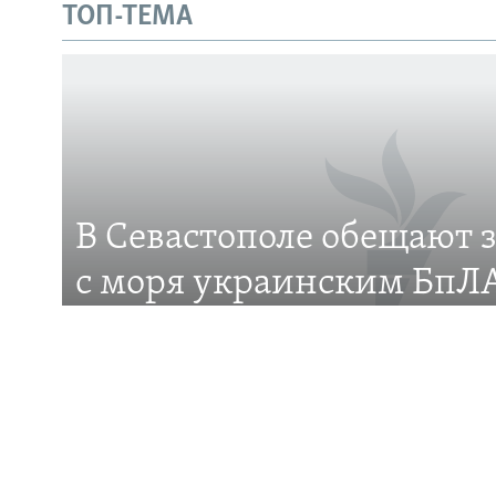
Українською
ТОП-ТЕМА
Qırımtatar
ПРИСОЕДИНЯЙТЕСЬ!
В Севастополе обещают 
Все сайты RFE/RL
с моря украинским БпЛА
это?
Российские власти города анонсировали появ
защиты от беспилотников