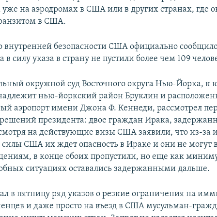
уже на аэродромах в США или в других странах, где 
ранзитом в США.
 внутренней безопасности США официально сообщило,
а в силу указа в страну не пустили более чем 109 челов
льный окружной суд Восточного округа Нью-Йорка, к
надлежит нью-йоркский район Бруклин и расположен
й аэропорт имени Джона Ф. Кеннеди, рассмотрел пер
решений президента: двое граждан Ирака, задержан
есмотря на действующие визы США заявили, что из-за 
силы США их ждет опасность в Ираке и они не могут 
бщениям, в конце обоих пропустили, но еще как миним
добных ситуациях оставались задержанными дальше.
ал в пятницу ряд указов о резкие ограничения на им
енцев и даже просто на въезд в США мусульман-гражд