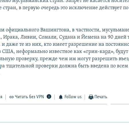
нно мусульманских стран. Запрет не касается носите
е стран, в первую очередь это исключение действует п
м официального Вашингтона, в частности, мусульман
, Ирака, Ливии, Сомали, Судана и Йемена на 90 дней 
 и даже те из них, кто имеет разрешение на постоянн
 США, неформально известное как «грин-кард», буду
льную проверку, прежде чем им могут разрешить въезд
ра тщательной проверки должна быть введена по все
.
ся
Читать без VPN
Follow us
Печать