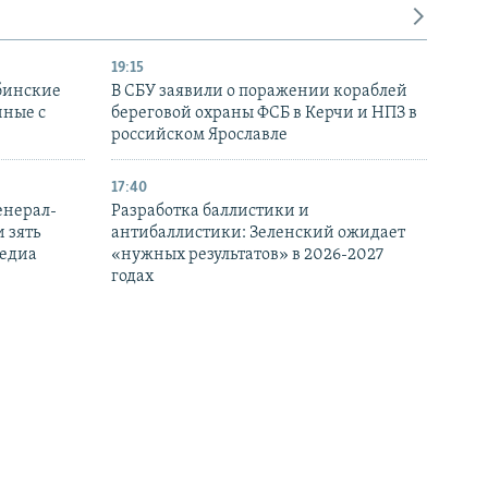
19:15
бинские
В СБУ заявили о поражении кораблей
нные с
береговой охраны ФСБ в Керчи и НПЗ в
российском Ярославле
17:40
енерал-
Разработка баллистики и
 зять
антибаллистики: Зеленский ожидает
медиа
«нужных результатов» в 2026-2027
годах
16:18
Ормузском
В Украине сообщили о подозрении трем
ва –
бывшим налоговикам из Крыма,
которые перешли на сторону РФ
15:02
тавить
Российский дрон атаковал маршрутку в