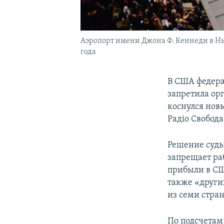
Аэропорт имени Джона Ф. Кеннеди в Нь
года
В США федера
запретила ор
коснулся нов
Радіо Свобода
Решение судь
запрещает ра
прибыли в СШ
также «други
из семи стран
По подсчетам