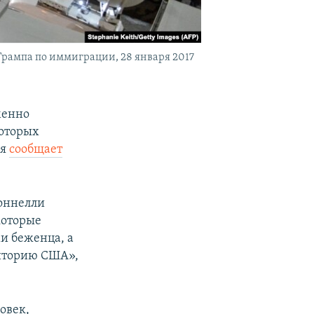
рампа по иммиграции, 28 января 2017
менно
которых
ря
сообщает
Доннелли
которые
и беженца, а
риторию США»,
овек,