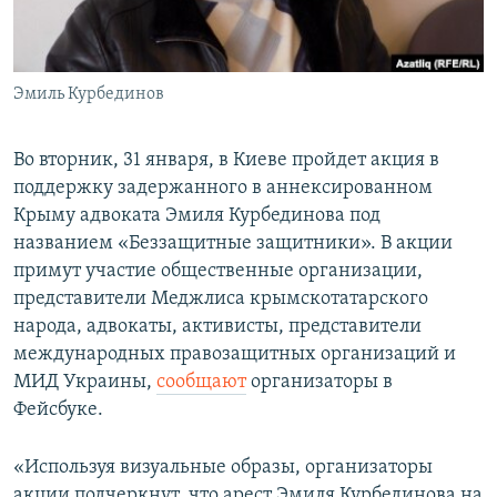
ПРИСОЕДИНЯЙТЕСЬ!
ПОБЕДИТЕЛЕЙ НЕ СУДЯТ?
КРЫМ.НЕПОКОРЕННЫЙ
Эмиль Курбединов
ELIFBE
УКРАИНСКАЯ ПРОБЛЕМА КРЫМА
Во вторник, 31 января, в Киеве пройдет акция в
Все сайты RFE/RL
поддержку задержанного в аннексированном
Крыму адвоката Эмиля Курбединова под
названием «Беззащитные защитники». В акции
примут участие общественные организации,
представители Меджлиса крымскотатарского
народа, адвокаты, активисты, представители
международных правозащитных организаций и
МИД Украины,
сообщают
организаторы в
Фейсбуке.
«Используя визуальные образы, организаторы
акции подчеркнут, что арест Эмиля Курбединова на