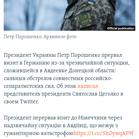
ПРИСОЕДИНЯЙТЕСЬ!
ПОБЕДИТЕЛЕЙ НЕ СУДЯТ?
КРЫМ.НЕПОКОРЕННЫЙ
ELIFBE
Петр Порошенко. Архивное фото
УКРАИНСКАЯ ПРОБЛЕМА КРЫМА
Все сайты RFE/RL
Президент Украины Петр Порошенко прервал
визит в Германию из-за чрезвычайной ситуации,
сложившейся в Авдеевке Донецкой области:
сильных обстрелов совместных российско-
сепаратистских сил. Об этом
написал
представитель президента Святослав Цеголко в
своем Twitter.
Президент перервав візит до Німеччини через
надзвичайну ситуацію в Авдіївці, що межує з
гуманітарною катастрофою
https://t.co/ShOywqAP9f