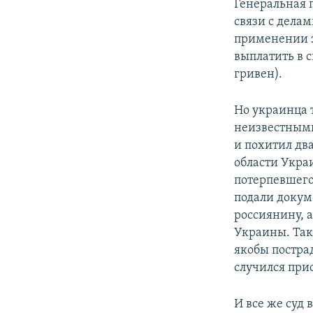
Генеральная 
связи с дела
применении з
выплатить в с
гривен).
Но украинца т
неизвестным
и похитил дв
области Укра
потерпевшего
подали докум
россиянину, 
Украины. Так
якобы постра
случился при
И все же суд 