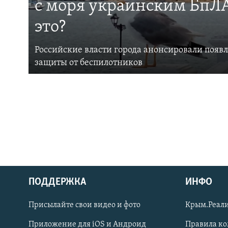
с моря украинским БпЛА
это?
Российские власти города анонсировали появ
защиты от беспилотников
ПОДДЕРЖКА
ИНФО
Українською
Присылайте свои видео и фото
Крым.Реали
Qırımtatar
Приложение для iOS и Андроид
Правила к