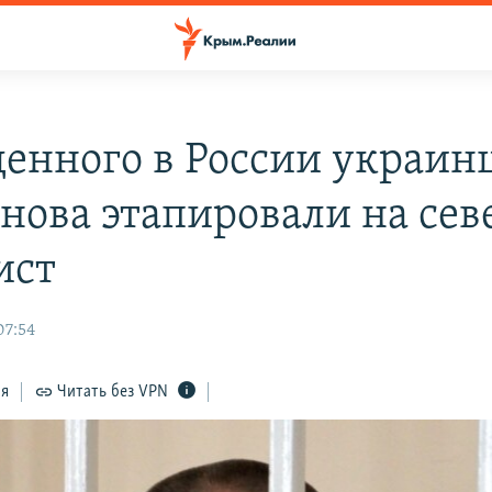
енного в России украин
нова этапировали на сев
ист
07:54
ся
Читать без VPN