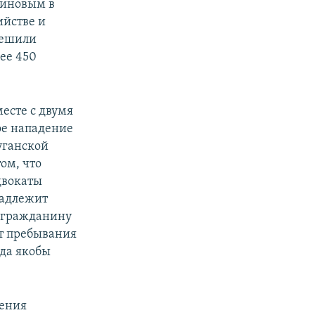
виновым в
ийстве и
решили
лее 450
месте с двумя
е нападение
уганской
ом, что
двокаты
надлежит
о гражданину
кт пребывания
гда якобы
шения