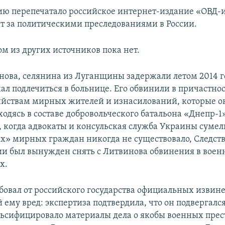
ю перепечатало российское интернет-издание «ОВД-
ит за политическими преследованиями в России.
ом из других источников пока нет.
нова, селянина из Луганщины задержали летом 2014 го
ал подлечиться в больнице. Его обвинили в причастнос
йствам мирных жителей и изнасилований, которые о
одясь в составе добровольческого батальона «Днепр-1»
, когда адвокаты и консульская служба Украины сумел
х» мирных граждан никогда не существовало, Следс
ии был вынужден снять с Литвинова обвинения в вое
х.
бовал от российского государства официальных извин
ему вред: экспертиза подтвердила, что он подвергался
льсифицировало материалы дела о якобы военных прес