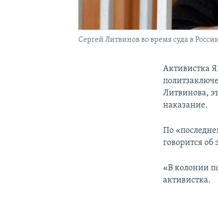
Сергей Литвинов во время суда в России
Активистка Я
политзаключен
Литвинова, эт
наказание.
По «последне
говорится об
«В колонии по
активистка.