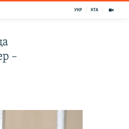
УКР
КТА
ца
ер –