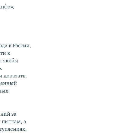
инфо»,
да в России,
ти к
н якобы
.
и доказать,
твенный
нных
ений за
 пыткам, а
туплениях.