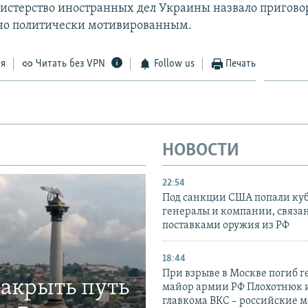
истерство иностранных дел Украины назвало пригово
но политически мотивированным.
ся
Читать без VPN
Follow us
Печать
НОВОСТИ
22:54
Под санкции США попали ку
генералы и компании, связа
поставками оружия из РФ
18:44
При взрыве в Москве погиб г
закрыть путь
майор армии РФ Плохотнюк и
главкома ВКС – российские 