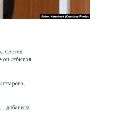
х, Сергея
е он отбывал
ончарова,
, – добавила