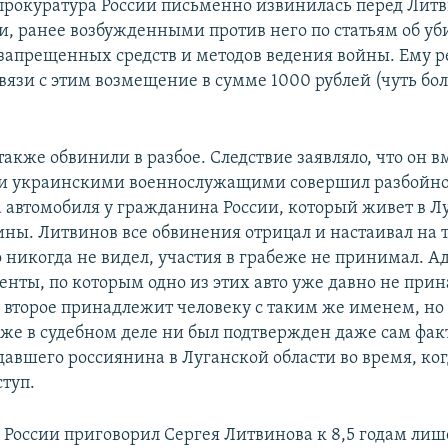
прокуратура России письменно извинилась перед Лит
ми, ранее возбужденными против него по статьям об уб
апрещенных средств и методов ведения войны. Ему 
вязи с этим возмещение в сумме 1000 рублей (чуть бо
акже обвинили в разбое. Следствие заявляло, что он в
и украинскими военнослужащими совершил разбойно
а автомобиля у гражданина России, который живет в Л
ины. Литвинов все обвинения отрицал и настаивал на т
 никогда не видел, участия в грабеже не принимал. А
енты, по которым одно из этих авто уже давно не при
а второе принадлежит человеку с таким же именем, н
же в судебном деле ни был подтвержден даже сам фа
давшего россиянина в Луганской области во время, ко
ступ.
в России приговорил Сергея Литвинова к 8,5 годам ли