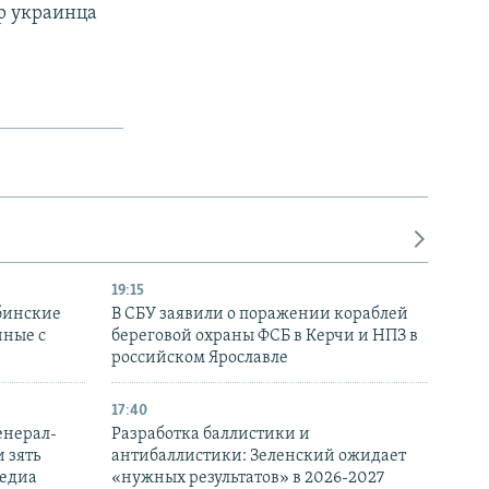
р украинца
19:15
бинские
В СБУ заявили о поражении кораблей
нные с
береговой охраны ФСБ в Керчи и НПЗ в
российском Ярославле
17:40
енерал-
Разработка баллистики и
 зять
антибаллистики: Зеленский ожидает
медиа
«нужных результатов» в 2026-2027