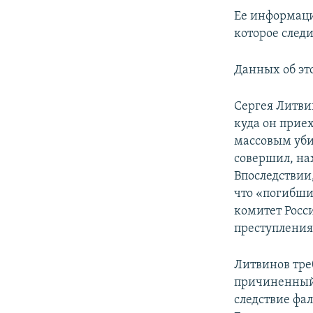
Ее информаци
которое след
Данных об эт
Сергея Литви
куда он приех
массовым уби
совершил, нах
Впоследствии
что «погибши
комитет Росс
преступления
Литвинов тре
причиненный 
следствие фа