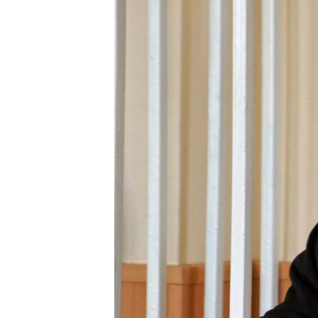
ПОБЕДИТЕЛЕЙ НЕ СУДЯТ?
КРЫМ.НЕПОКОРЕННЫЙ
ELIFBE
УКРАИНСКАЯ ПРОБЛЕМА КРЫМА