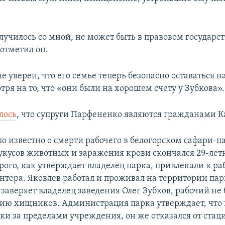
случилось со мной, не может быть в правовом государст
 отметил он.
 уверен, что его семье теперь безопасно оставаться 
ря на то, что «они были на хорошем счету у Зубкова».
лось
, что супруги Парфененко являются гражданами К
ло известно о смерти рабочего в белогорском сафари-п
 укусов животных и заражения крови скончался 29-ле
рого, как утверждает владелец парка, привлекали к ра
онтера. Яковлев работал и проживал на территории пар
 заверяет владелец заведения Олег Зубков, рабочий н
ию хищников. Администрация парка утверждает, что
аки за пределами учреждения, он же отказался от ста