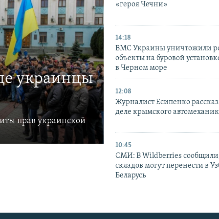
«героя Чечни»
14:18
ВМС Украины уничтожили р
объекты на буровой установ
в Черном море
где украинцы
12:08
Журналист Есипенко рассказ
деле крымского автомехани
щиты прав украинской
10:45
СМИ: В Wildberries сообщили,
складов могут перенести в У
Беларусь