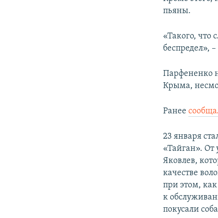
пьяны.
«Такого, что 
беспредел», –
Парфененко не
Крыма, несмот
Ранее
сообща
23 января ста
«Тайган». От
Яковлев, кото
качестве вол
при этом, как
к обслуживан
покусали соб