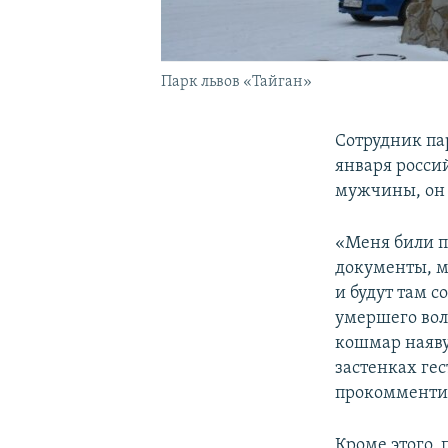
Парк львов «Тайган»
Сотрудник пар
января россий
мужчины, он 
«Меня били по
документы, м
и будут там с
умершего вол
кошмар наяву.
застенках гес
прокомменти
Кроме этого,