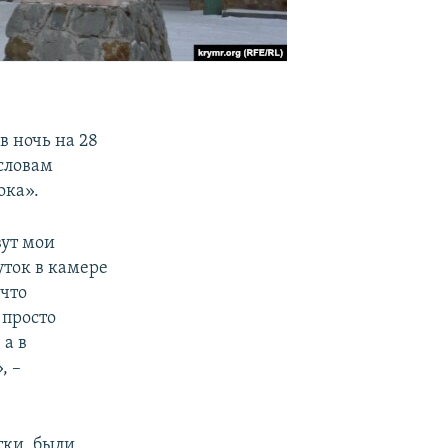
в ночь на 28
 словам
ока».
вут мои
уток в камере
 что
 просто
 а в
, –
тки, были