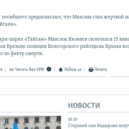
 погибшего предполагают, что Максим стал жертвой 
йгана».
ари-парка «Тайган» Максим Яковлев скончался 15 янва
ая Кремлю полиция Белогорского райотдела Крыма во
о по факту смерти.
ся
Читать без VPN
Follow us
Печать
НОВОСТИ
18:10
Старший сын Кадырова полу