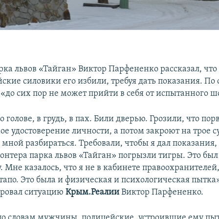
ка львов «Тайган» Виктор Парфененко рассказал, что 
ские силовики его избили, требуя дать показания. По
«до сих пор не может прийти в себя от испытанного ш
 голове, в грудь, в пах. Били дверью. Грозили, что пор
ое удостоверение личности, а потом закроют на трое с
о мной разбираться. Требовали, чтобы я дал показания,
онтера парка львов «Тайган» погрызли тигры. Это был
 Мне казалось, что я не в кабинете правоохранителей,
тапо. Это была и физическая и психологическая пытка»
ровал ситуацию
Крым.Реалии
Виктор Парфененко.
 по словам мужчины, полицейские, устроившие ему пы