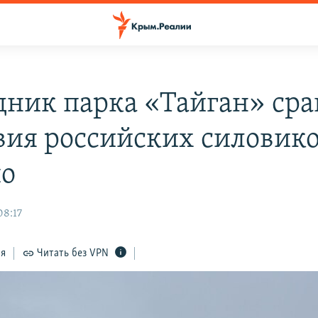
дник парка «Тайган» ср
вия российских силовико
по
08:17
ся
Читать без VPN