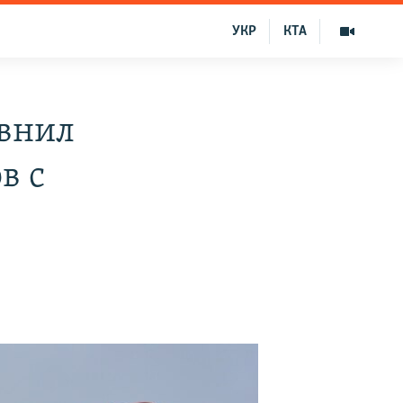
УКР
КТА
авнил
в с