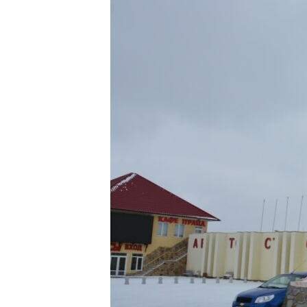
ПОБЕДИТЕЛЕЙ НЕ СУДЯТ?
КРЫМ.НЕПОКОРЕННЫЙ
ELIFBE
УКРАИНСКАЯ ПРОБЛЕМА КРЫМА