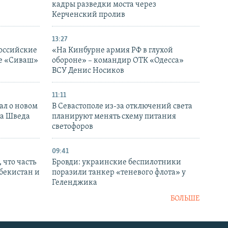
кадры разведки моста через
Керченский пролив
13:27
оссийские
«На Кинбурне армия РФ в глухой
ке «Сиваш»
обороне» – командир ОТК «Одесса»
ВСУ Денис Носиков
11:11
ал о новом
В Севастополе из-за отключений света
ка Шведа
планируют менять схему питания
светофоров
09:41
 что часть
Бровди: украинские беспилотники
збекистан и
поразили танкер «теневого флота» у
Геленджика
БОЛЬШЕ