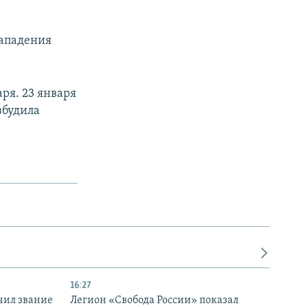
нападения
ря. 23 января
збудила
16:27
чил звание
Легион «Свобода России» показал