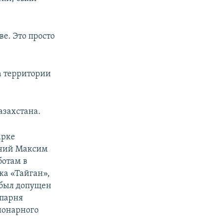
ве. Это просто
на территории
азахстана.
арке
тний Максим
ботам в
ка «Тайган»,
е был допущен
 парня
ционарного