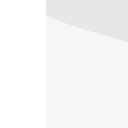
ПОБЕДИТЕЛЕЙ НЕ СУДЯТ?
КРЫМ.НЕПОКОРЕННЫЙ
ELIFBE
УКРАИНСКАЯ ПРОБЛЕМА КРЫМА