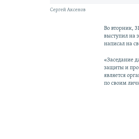
Сергей Аксенов
Во вторник, 
выступил на з
написал на св
«Заседание дл
защиты и про
является орг
по своим личн