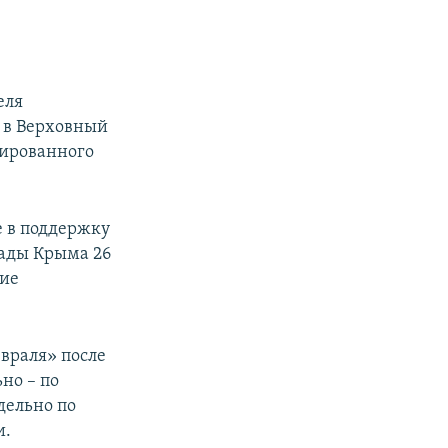
еля
 в Верховный
сированного
е в поддержку
Рады Крыма 26
кие
евраля» после
ьно – по
дельно по
и.