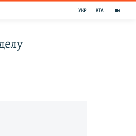
УКР
КТА
делу