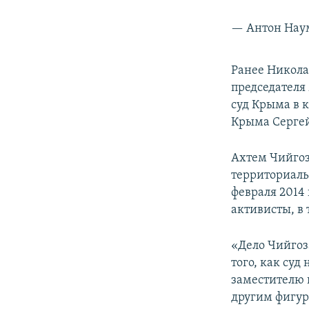
— Антон Нау
​Ранее Никол
председателя
суд Крыма в 
Крыма Сергей
Ахтем Чийгоз
территориаль
февраля 2014
активисты, в 
«Дело Чийгоз
того, как суд
заместителю 
другим фигур