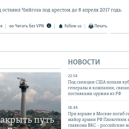
оставил Чийгоза под арестом до 8 апреля 2017 года.
ся
Читать без VPN
Follow us
Печать
НОВОСТИ
22:54
Под санкции США попали ку
генералы и компании, связа
поставками оружия из РФ
18:44
При взрыве в Москве погиб г
закрыть путь
майор армии РФ Плохотнюк и
главкома ВКС – российские 