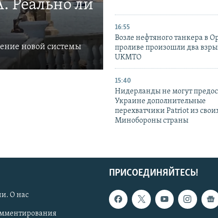
. Реально ли
16:55
Возле нефтяного танкера в 
ление новой системы
проливе произошли два взры
UKMTO
15:40
Нидерланды не могут предос
Украине дополнительные
перехватчики Patriot из своих
Минобороны страны
ПРИСОЕДИНЯЙТЕСЬ!
и. О нас
омментирования