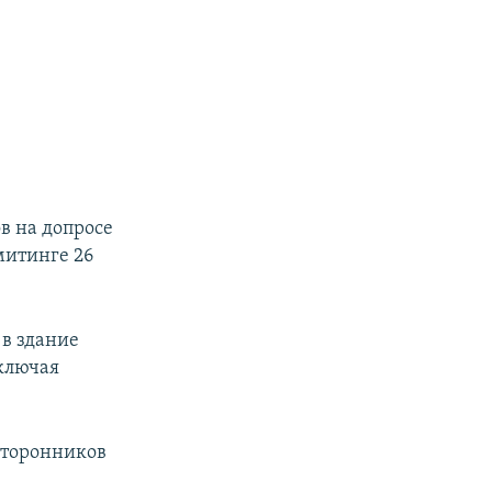
ов на допросе
митинге 26
 в здание
ключая
"сторонников