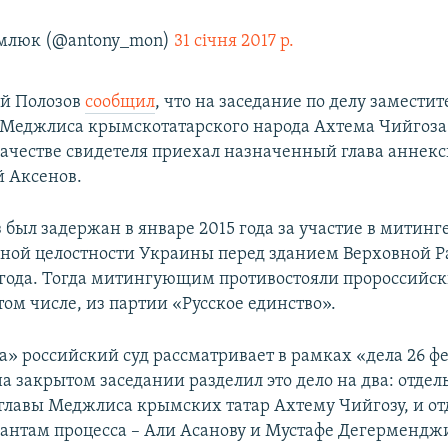
млюк (@antony_mon)
31 січня 2017 р.
ай Полозов
сообщил
, что на заседание по делу заместит
 Меджлиса крымскотатарского народа Ахтема Чийгоза
качестве свидетеля приехал назначенный глава аннек
 Аксенов.
 был задержан в январе 2015 года за участие в митинг
ной целостности Украины перед зданием Верховной 
 года. Тогда митингующим противостояли пророссийс
том числе, из партии «Русское единство».
а» российский суд рассматривает в рамках «дела 26 ф
 на закрытом заседании разделил это дело на два: отдел
главы Меджлиса крымских татар Ахтему Чийгозу, и от
антам процесса – Али Асанову и Мустафе Дегермендж