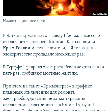
ПРИСОЕДИНЯЙТЕСЬ!
ПОБЕДИТЕЛЕЙ НЕ СУДЯТ?
КРЫМ.НЕПОКОРЕННЫЙ
Иллюстрационное фото
ELIFBE
УКРАИНСКАЯ ПРОБЛЕМА КРЫМА
В Ялте и окрестностях в среду 1 февраля массово
Все сайты RFE/RL
отключают электроснабжение. Как сообщили
Крым.Реалии
местные жители, в Ялте за день
электричество пропадало несколько раз.
В Гурзуфе 1 февраля электроснабжение отключали
пять раз, сообщают местные жители.
При этом на сайте «Крымэнерго» в графике
плановых отключений для ремонта
электрооборудования не запланированы
отключения электричества в Ялте и Гурзуфе 1