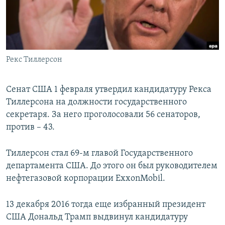
ПРИСОЕДИНЯЙТЕСЬ!
ПОБЕДИТЕЛЕЙ НЕ СУДЯТ?
КРЫМ.НЕПОКОРЕННЫЙ
ELIFBE
Рекс Тиллерсон
УКРАИНСКАЯ ПРОБЛЕМА КРЫМА
Все сайты RFE/RL
Сенат США 1 февраля утвердил кандидатуру Рекса
Тиллерсона на должности государственного
секретаря. За него проголосовали 56 сенаторов,
против – 43.
Тиллерсон стал 69-м главой Государственного
департамента США. До этого он был руководителем
нефтегазовой корпорации ExxonMobil.
13 декабря 2016 тогда еще избранный президент
США Дональд Трамп выдвинул кандидатуру