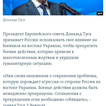
ПРИСОЕДИНЯЙТЕСЬ!
ПОБЕДИТЕЛЕЙ НЕ СУДЯТ?
КРЫМ.НЕПОКОРЕННЫЙ
Дональд Туск
ELIFBE
УКРАИНСКАЯ ПРОБЛЕМА КРЫМА
Президент Европейского совета Дональд Туск
Все сайты RFE/RL
призывает Россию использовать свое влияние на
боевиков на востоке Украины, чтобы прекратить
боевые действия, которые привели к
многочисленным жертвам и ухудшили
гуманитарную ситуацию.
«Нам снова напомнили о сохранении проблемы,
которую порождает агрессия со стороны России на
востоке Украины. Боевые действия должны быть
немедленно прекращены. Соглашения о
прекращении огня необходимо соблюдать», –
заявил Туск 2 февраля.