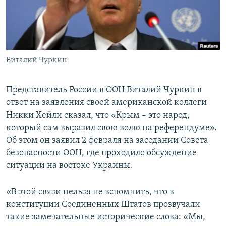
ПРИСОЕДИНЯЙТЕСЬ!
ПОБЕДИТЕЛЕЙ НЕ СУДЯТ?
КРЫМ.НЕПОКОРЕННЫЙ
ELIFBE
Виталий Чуркин
УКРАИНСКАЯ ПРОБЛЕМА КРЫМА
Все сайты RFE/RL
Представитель России в ООН Виталий Чуркин в
ответ на заявления своей американской коллеги
Никки Хейли сказал, что «Крым – это народ,
который сам выразил свою волю на референдуме».
Об этом он заявил 2 февраля на заседании Совета
безопасности ООН, где проходило обсуждение
ситуации на востоке Украины.
«В этой связи нельзя не вспомнить, что в
конституции Соединенных Штатов прозвучали
такие замечательные исторические слова: «Мы,