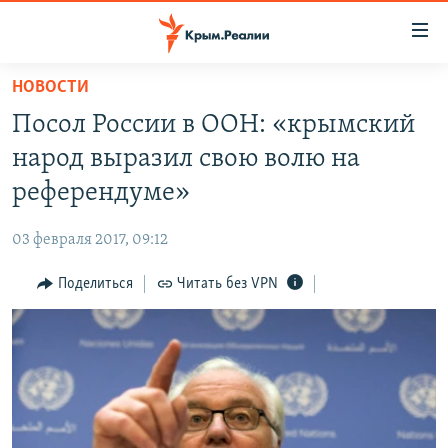
Доступность
ссылки
Вернуться
НОВОСТИ
к
НОВОСТИ
Посол России в ООН: «крымский
основному
СПЕЦПРОЕКТЫ
содержанию
народ выразил свою волю на
ВОДА
Вернутся
ГРУЗ 200
референдуме»
к
ИСТОРИЯ
КАРТА ВОЕННЫХ ОБЪЕКТОВ КРЫМА
главной
03 февраля 2017, 09:12
ЕЩЕ
11 ЛЕТ ОККУПАЦИИ КРЫМА. 11 ИСТОРИЙ СОПРОТИВЛЕНИЯ
навигации
Вернутся
Поделиться
Читать без VPN
РАДІО СВОБОДА
ИНТЕРАКТИВ
к
КАК ОБОЙТИ БЛОКИРОВКУ
ИНФОГРАФИКА
поиску
ТЕЛЕПРОЕКТ КРЫМ.РЕАЛИИ
Українською
СОВЕТЫ ПРАВОЗАЩИТНИКОВ
Qırımtatar
ПРОПАВШИЕ БЕЗ ВЕСТИ