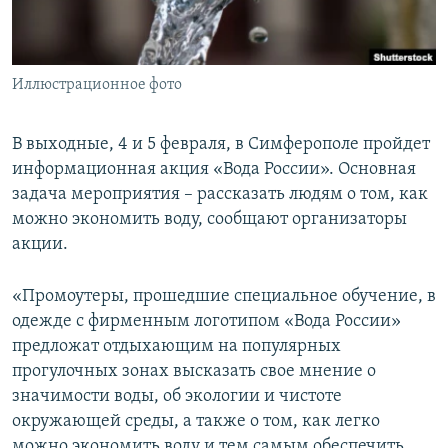
ПРИСОЕДИНЯЙТЕСЬ!
ПОБЕДИТЕЛЕЙ НЕ СУДЯТ?
КРЫМ.НЕПОКОРЕННЫЙ
Иллюстрационное фото
ELIFBE
УКРАИНСКАЯ ПРОБЛЕМА КРЫМА
В выходные, 4 и 5 февраля, в Симферополе пройдет
Все сайты RFE/RL
информационная акция «Вода России». Основная
задача мероприятия – рассказать людям о том, как
можно экономить воду, сообщают организаторы
акции.
«Промоутеры, прошедшие специальное обучение, в
одежде с фирменным логотипом «Вода России»
предложат отдыхающим на популярных
прогулочных зонах высказать свое мнение о
значимости воды, об экологии и чистоте
окружающей среды, а также о том, как легко
можно экономить воду и тем самым обеспечить