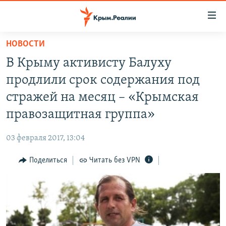
Доступность
ссылки
Вернуться
НОВОСТИ
к
НОВОСТИ
В Крыму активисту Балуху
основному
СПЕЦПРОЕКТЫ
содержанию
продлили срок содержания под
ВОДА
Вернутся
ГРУЗ 200
стражей на месяц – «Крымская
к
ИСТОРИЯ
КАРТА ВОЕННЫХ ОБЪЕКТОВ КРЫМА
правозащитная группа»
главной
ЕЩЕ
11 ЛЕТ ОККУПАЦИИ КРЫМА. 11 ИСТОРИЙ СОПРОТИВЛЕНИЯ
навигации
03 февраля 2017, 13:04
Вернутся
РАДІО СВОБОДА
ИНТЕРАКТИВ
к
Поделиться
Читать без VPN
КАК ОБОЙТИ БЛОКИРОВКУ
ИНФОГРАФИКА
поиску
ТЕЛЕПРОЕКТ КРЫМ.РЕАЛИИ
Українською
СОВЕТЫ ПРАВОЗАЩИТНИКОВ
Qırımtatar
ПРОПАВШИЕ БЕЗ ВЕСТИ