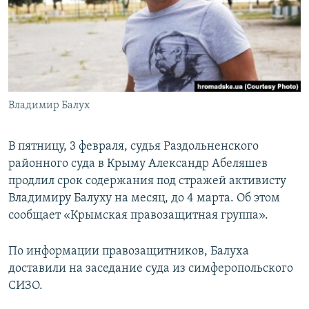
ПРИСОЕДИНЯЙТЕСЬ!
ПОБЕДИТЕЛЕЙ НЕ СУДЯТ?
КРЫМ.НЕПОКОРЕННЫЙ
ELIFBE
УКРАИНСКАЯ ПРОБЛЕМА КРЫМА
Все сайты RFE/RL
Владимир Балух
В пятницу, 3 февраля, судья Раздольненского
районного суда в Крыму Александр Абеляшев
продлил срок содержания под стражей активисту
Владимиру Балуху на месяц, до 4 марта. Об этом
сообщает «Крымская правозащитная группа».
По информации правозащитников, Балуха
доставили на заседание суда из симферопольского
СИЗО.