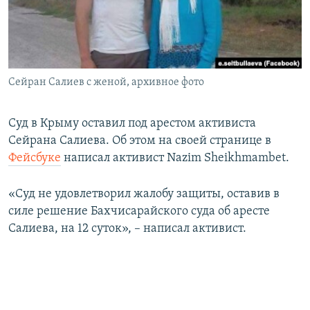
ПРИСОЕДИНЯЙТЕСЬ!
ПОБЕДИТЕЛЕЙ НЕ СУДЯТ?
КРЫМ.НЕПОКОРЕННЫЙ
ELIFBE
Сейран Салиев с женой, архивное фото
УКРАИНСКАЯ ПРОБЛЕМА КРЫМА
Все сайты RFE/RL
Суд в Крыму оставил под арестом активиста
Сейрана Салиева. Об этом на своей странице в
Фейсбуке
написал активист Nazim Sheikhmambet.
«Суд не удовлетворил жалобу защиты, оставив в
силе решение Бахчисарайского суда об аресте
Салиева, на 12 суток», – написал активист.