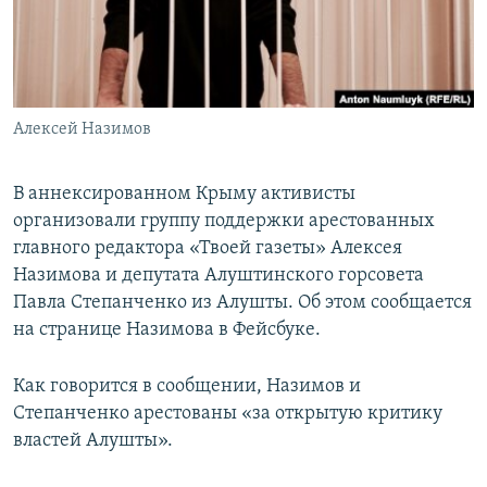
ПРИСОЕДИНЯЙТЕСЬ!
ПОБЕДИТЕЛЕЙ НЕ СУДЯТ?
КРЫМ.НЕПОКОРЕННЫЙ
ELIFBE
Алексей Назимов
УКРАИНСКАЯ ПРОБЛЕМА КРЫМА
Все сайты RFE/RL
В аннексированном Крыму активисты
организовали группу поддержки арестованных
главного редактора «Твоей газеты» Алексея
Назимова и депутата Алуштинского горсовета
Павла Степанченко из Алушты. Об этом сообщается
на странице Назимова в Фейсбуке.
Как говорится в сообщении, Назимов и
Степанченко арестованы «за открытую критику
властей Алушты».