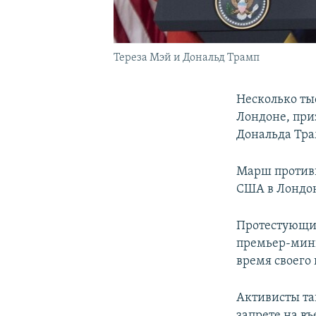
Тереза Мэй и Дональд Трамп
Несколько ты
Лондоне, при
Дональда Тра
Марш противн
США в Лондон
Протестующие
премьер-мини
время своего
Активисты та
запрете на в