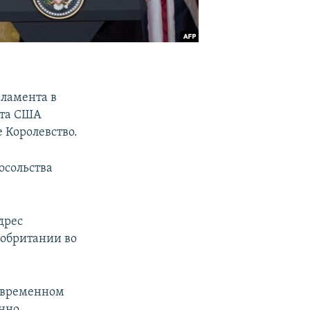
рламента в
нта США
 Королевство.
осольства
дрес
кобритании во
о временном
енно