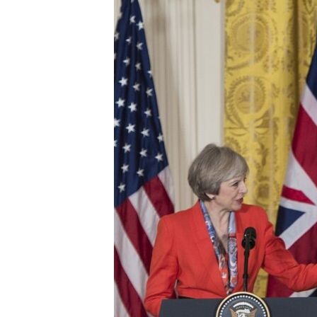
ПОБЕДИТЕЛЕЙ НЕ СУДЯТ?
КРЫМ.НЕПОКОРЕННЫЙ
ELIFBE
УКРАИНСКАЯ ПРОБЛЕМА КРЫМА