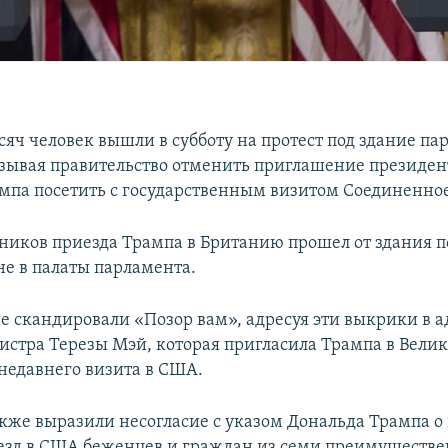
сяч человек вышли в субботу на протест под здание па
зывая правительство отменить приглашение президе
мпа посетить с государственным визитом Соединенное
иков приезда Трампа в Британию прошел от здания п
е в палаты парламента.
 скандировали «Позор вам», адресуя эти выкрики в а
стра Терезы Мэй, которая пригласила Трампа в Вели
 недавнего визита в США.
кже выразили несогласие с указом Дональда Трампа 
ъезд в США беженцев и граждан из семи преимуществ