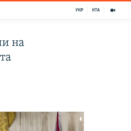
УКР
КТА
ли на
та