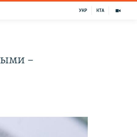
УКР
КТА
ными –