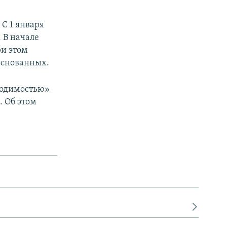
С 1 января
 В начале
ри этом
боснованных.
одимостью»
 Об этом