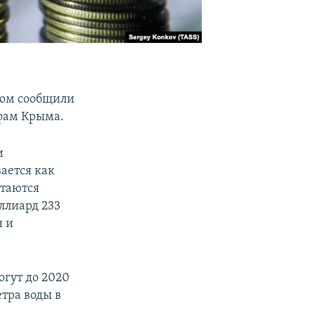
том сообщили
ифам Крыма.
и
ается как
стаются
ллиард 233
я и
огут до 2020
тра воды в