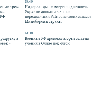
15:40
рении трем
Нидерланды не могут предоставить
ма,
Украине дополнительные
 РФ
перехватчики Patriot из своих запасов –
Минобороны страны
14:30
аршрутку в
Военные РФ проводят вторые за день
овек –
учения в Оливе под Ялтой
13:25
Украине
Британия ввела санкции против еще
е судно
шести российских банков и нескольких
предприятий
11:50
л и
Украина подтвердила удар по НПЗ в
я без воды
Ярославской области РФ – почти в 700
километрах от границы