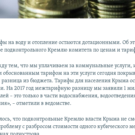
фы на воду и отопление остаются дотационными. Об э
бе подконтрольного Кремлю комитета по ценам и тар
ду тем, что мы уплачиваем за коммунальные услуги, 
 обоснованным тарифом на эти услуги сегодня покрыв
разница из бюджета. Тарифы для населения Крыма о
. На 2017 год межтарифную разницу мы заявили 1 ми
ей – это только в части водоснабжения, водоотведени
ия», – отметили в ведомстве.
лось, что подконтрольные Кремлю власти Крыма не см
проблему с разбросом стоимости одного кубического ме
нах полуострова.