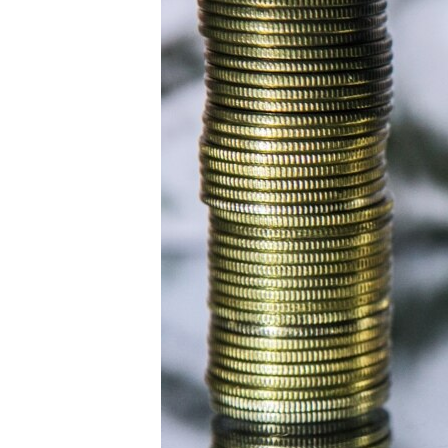
ПОБЕДИТЕЛЕЙ НЕ СУДЯТ?
КРЫМ.НЕПОКОРЕННЫЙ
ELIFBE
УКРАИНСКАЯ ПРОБЛЕМА КРЫМА