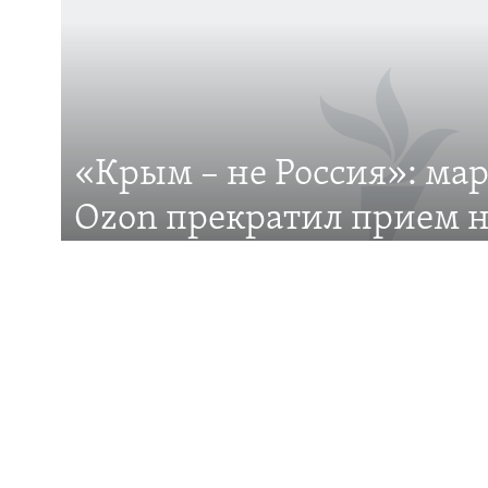
ПРИСОЕДИНЯЙТЕСЬ!
«Крым – не Россия»: ма
Все сайты RFE/RL
Ozon прекратил прием н
на Крымском полуостро
Российский маркетплейс Ozon отказывается до
Крым? В чем причина?