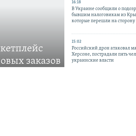
16:18
В Украине сообщили о подоз
бывшим налоговикам из Кры
которые перешли на сторону
15:02
ркетплейс
Российский дрон атаковал м
Херсоне, пострадали пять чел
овых заказов
украинские власти
ве
13:58
В Швеции решили передать 
ставлять товары в
задержанное в марте грузово
Caffa из «теневого флота» РФ
12:47
На востоке Крыма более 30 се
поселков второй день остаютс
– коммунальщики