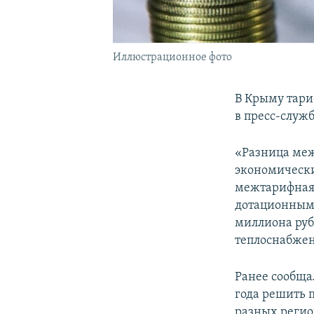
Иллюстрационное фото
В Крыму тари
в пресс-служ
«Разница меж
экономически
межтарифная 
дотационными
миллиона рубл
теплоснабжен
Ранее сообща
года решить 
разных регио