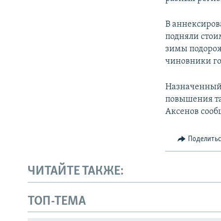
В аннексиров
подняли стои
зимы подорож
чиновники го
Назначенный
повышения та
Аксенов сообщ
Поделить
ЧИТАЙТЕ ТАКЖЕ:
Українською
ТОП-ТЕМА
Qırımtatar