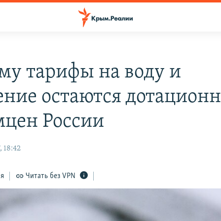
му тарифы на воду и
ение остаются дотацион
мцен России
 18:42
ся
Читать без VPN