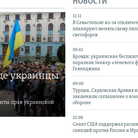
НОВОСТИ
11:11
В Севастополе из-за отключе
планируют менять схему пит
светофоров
09:41
Бровди: украинские беспил
поразили танкер «теневого ф
Геленджика
где украинцы
09:00
Турция, Саудовская Аравия 
заключили соглашение о вз
щиты прав украинской
обороне
22:08
Сенат США поддержал расш
санкций против России и Ир