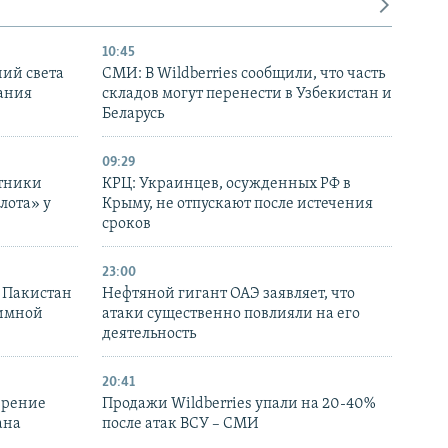
10:45
ний света
СМИ: В Wildberries сообщили, что часть
ания
складов могут перенести в Узбекистан и
Беларусь
09:29
отники
КРЦ: Украинцев, осужденных РФ в
лота» у
Крыму, не отпускают после истечения
сроков
23:00
и Пакистан
Нефтяной гигант ОАЭ заявляет, что
аимной
атаки существенно повлияли на его
деятельность
20:41
ирение
Продажи Wildberries упали на 20-40%
ана
после атак ВСУ – СМИ