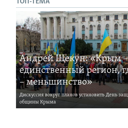
ТОП-ТЕМА
Андрей Щекун: «Крым –
единственный регион, 
– меньшинство»
Дискуссия вокруг планов установить День за
общины Крыма