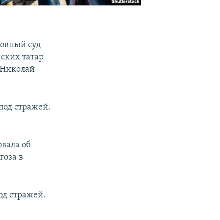
ховный суд
ских татар
 Николай
под стражей.
вала об
гоза в
од стражей.