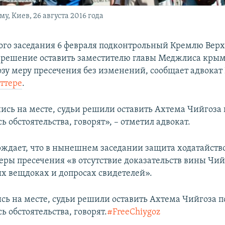
, Киев, 26 августа 2016 года
ного заседания 6 февраля подконтрольный Кремлю Вер
решение оставить заместителю главы Меджлиса крым
зу меру пресечения без изменений, сообщает адвокат
ттере
.
сь на месте, судьи решили оставить Ахтема Чийгоза 
 обстоятельства, говорят», – отметил адвокат.
рждает, что в нынешнем заседании защита ходатайство
ры пресечения «в отсутствие доказательств вины Чий
х вещдоках и допросах свидетелей».
ь на месте, судьи решили оставить Ахтема Чийгоза п
 обстоятельства, говорят.
#FreeChiygoz