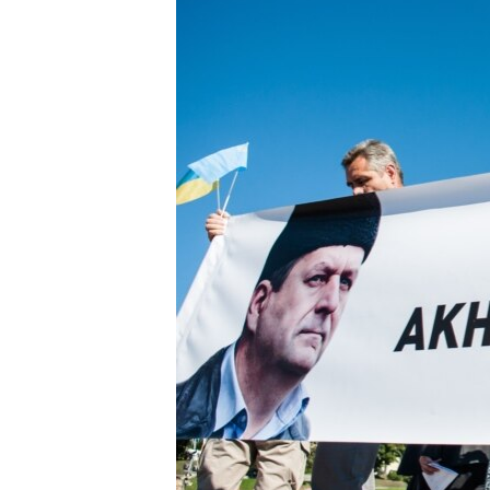
ПОБЕДИТЕЛЕЙ НЕ СУДЯТ?
КРЫМ.НЕПОКОРЕННЫЙ
ELIFBE
УКРАИНСКАЯ ПРОБЛЕМА КРЫМА