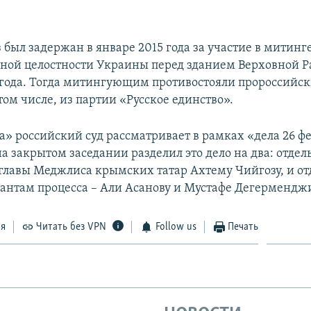
 был задержан в январе 2015 года за участие в митинг
ной целостности Украины перед зданием Верховной 
 года. Тогда митингующим противостояли пророссийс
том числе, из партии «Русское единство».
а» российский суд рассматривает в рамках «дела 26 ф
 на закрытом заседании разделил это дело на два: отдел
главы Меджлиса крымских татар Ахтему Чийгозу, и от
антам процесса – Али Асанову и Мустафе Дегермендж
ся
Читать без VPN
Follow us
Печать