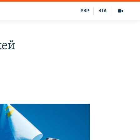
УКР
КТА
жей