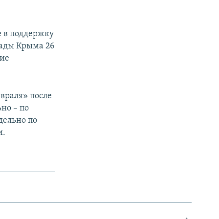
е в поддержку
Рады Крыма 26
кие
евраля» после
ьно – по
дельно по
и.