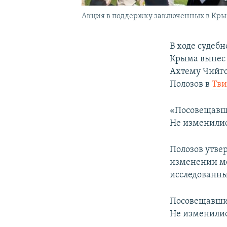
Акция в поддержку заключенных в Крыму
В ходе судеб
Крыма вынес 
Ахтему Чийго
Полозов в
Тви
«Посовещавши
Не изменились
Полозов утве
изменении ме
исследованны
Посовещавшис
Не изменились