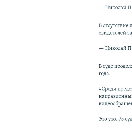
— Николай По
В отсутствие
свидетелей з
— Николай По
В суде продо
года.
«Среди предс
направленных
видеообращен
Это уже 75 су