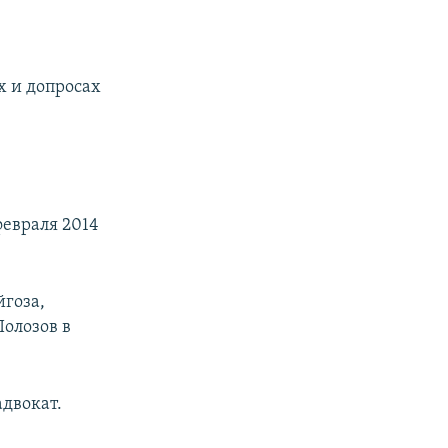
х и допросах
февраля 2014
гоза,
олозов в
адвокат.