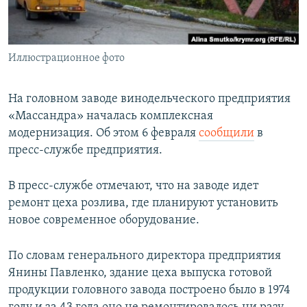
ПРИСОЕДИНЯЙТЕСЬ!
ПОБЕДИТЕЛЕЙ НЕ СУДЯТ?
КРЫМ.НЕПОКОРЕННЫЙ
Иллюстрационное фото
ELIFBE
УКРАИНСКАЯ ПРОБЛЕМА КРЫМА
На головном заводе винодельческого предприятия
Все сайты RFE/RL
«Массандра» началась комплексная
модернизация. Об этом 6 февраля
сообщили
в
пресс-службе предприятия.
В пресс-службе отмечают, что на заводе идет
ремонт цеха розлива, где планируют установить
новое современное оборудование.
По словам генерального директора предприятия
Янины Павленко, здание цеха выпуска готовой
продукции головного завода построено было в 1974