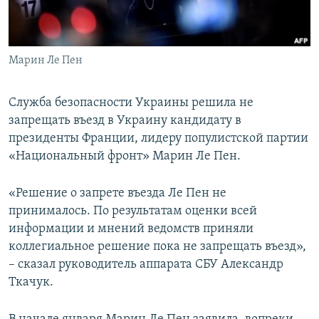
ПРИСОЕДИНЯЙТЕСЬ!
ПОБЕДИТЕЛЕЙ НЕ СУДЯТ?
КРЫМ.НЕПОКОРЕННЫЙ
Марин Ле Пен
ELIFBE
УКРАИНСКАЯ ПРОБЛЕМА КРЫМА
Служба безопасности Украины решила не
Все сайты RFE/RL
запрещать въезд в Украину кандидату в
президенты Франции, лидеру популистской партии
«Национальный фронт» Марин Ле Пен.
«Решение о запрете въезда Ле Пен не
принималось. По результатам оценки всей
информации и мнений ведомств приняли
коллегиальное решение пока не запрещать въезд»,
– сказал руководитель аппарата СБУ Александр
Ткачук.