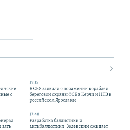
19:15
бинские
В СБУ заявили о поражении кораблей
нные с
береговой охраны ФСБ в Керчи и НПЗ в
российском Ярославле
17:40
енерал-
Разработка баллистики и
 зять
антибаллистики: Зеленский ожидает