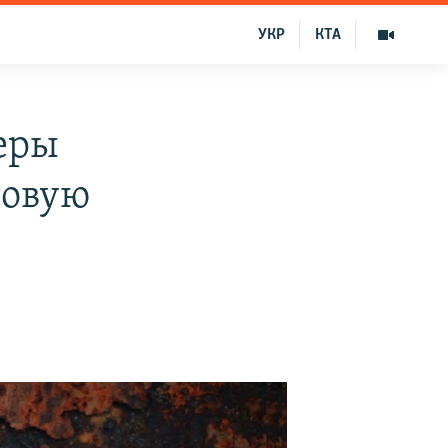
УКР
КТА
еры
говую