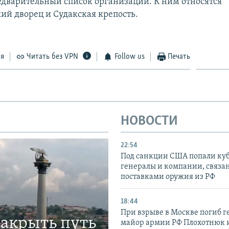
едварительный список организации. К ним относятся
ий дворец и Судакская крепость.
ся
Читать без VPN
Follow us
Печать
НОВОСТИ
22:54
Под санкции США попали ку
генералы и компании, связа
поставками оружия из РФ
18:44
При взрыве в Москве погиб г
закрыть путь
майор армии РФ Плохотнюк и