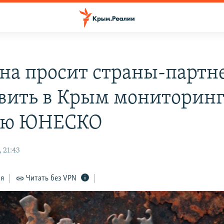
на просит страны-партн
вить в Крым мониторин
ию ЮНЕСКО
 21:43
ся
Читать без VPN