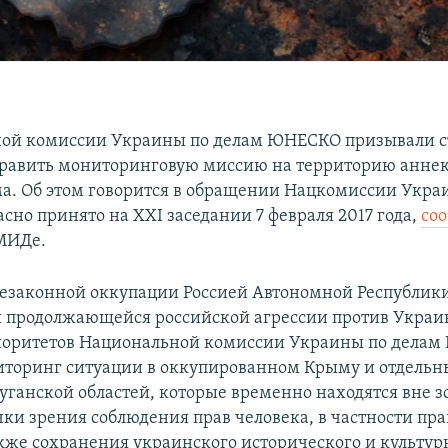
ной комиссии Украины по делам ЮНЕСКО призывали 
равить мониторинговую миссию на территорию анне
а. Об этом говорится в обращении Нацкомиссии Укра
сно принято на XXI заседании 7 февраля 2017 года,
со
МИДе.
незаконной оккупации Россией Автономной Республик
и продолжающейся российской агрессии против Украи
иоритетов Национальной комиссии Украины по дела
иторинг ситуации в оккупированном Крыму и отдельн
уганской областей, которые временно находятся вне 
ки зрения соблюдения прав человека, в частности пра
также сохранения украинского исторического и культур