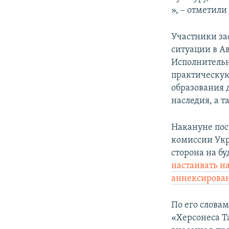
», – отметил
Участники за
ситуации в А
Исполнительн
практическу
образования 
наследия, а 
Накануне пос
комиссии Укр
сторона на б
настаивать н
аннексирова
По его слова
«Херсонеса Т