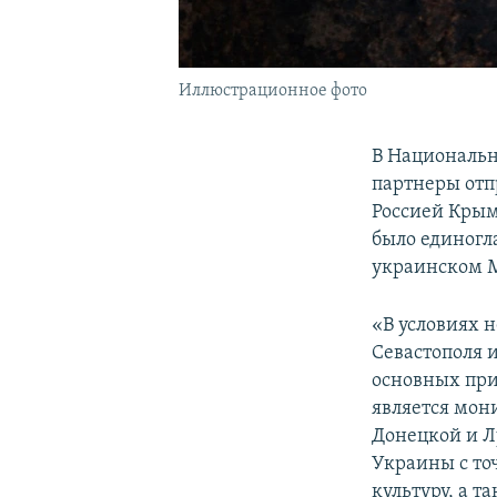
Иллюстрационное фото
В Националь
партнеры отп
Россией Крым
было единогла
украинском 
«В условиях 
Севастополя 
основных пр
является мон
Донецкой и Л
Украины с точ
культуру, а 