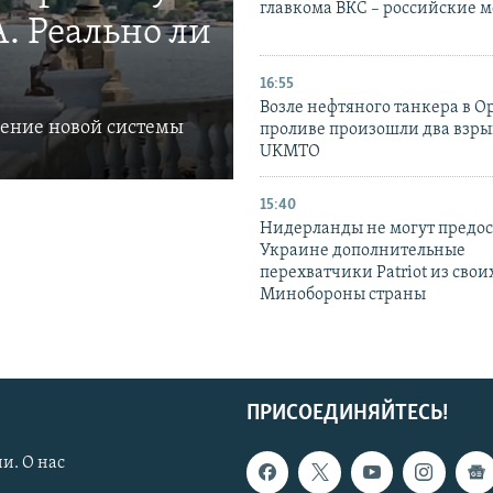
главкома ВКС – российские 
. Реально ли
16:55
Возле нефтяного танкера в 
ление новой системы
проливе произошли два взры
UKMTO
15:40
Нидерланды не могут предос
Украине дополнительные
перехватчики Patriot из своих
Минобороны страны
ПРИСОЕДИНЯЙТЕСЬ!
и. О нас