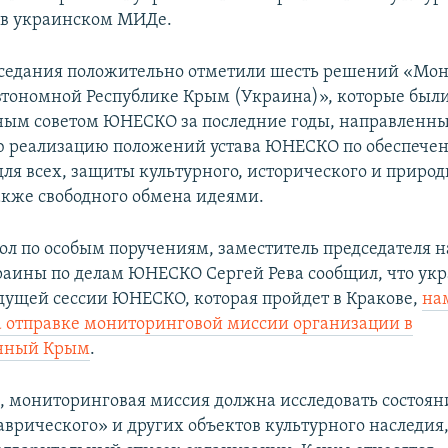
и в украинском МИДе.
седания положительно отметили шесть решений «Мо
втономной Республике Крым (Украина)», которые был
ым советом ЮНЕСКО за последние годы, направленны
ю реализацию положений устава ЮНЕСКО по обеспече
для всех, защиты культурного, исторического и природ
также свободного обмена идеями.
ол по особым поручениям, заместитель председателя 
аины по делам ЮНЕСКО Сергей Рева сообщил, что ук
удущей сессии ЮНЕСКО, которая пройдет в Кракове,
на
а отправке мониторинговой миссии организации в
нный Крым
.
м, мониторинговая миссия должна исследовать состоян
аврического» и других объектов культурного наследия