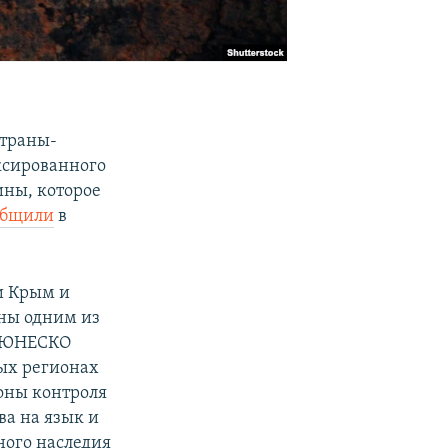
страны-
ксированного
ины, которое
общили
в
и Крым и
ны одним из
м ЮНЕСКО
ых регионах
зоны контроля
ва на язык и
ного наследия