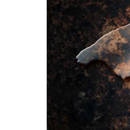
ПОБЕДИТЕЛЕЙ НЕ СУДЯТ?
КРЫМ.НЕПОКОРЕННЫЙ
ELIFBE
УКРАИНСКАЯ ПРОБЛЕМА КРЫМА