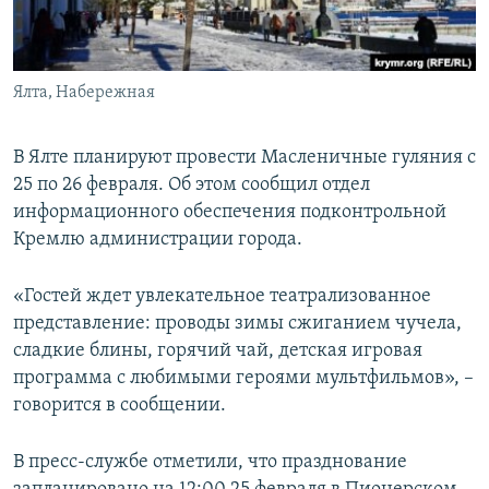
ПРИСОЕДИНЯЙТЕСЬ!
ПОБЕДИТЕЛЕЙ НЕ СУДЯТ?
КРЫМ.НЕПОКОРЕННЫЙ
Ялта, Набережная
ELIFBE
УКРАИНСКАЯ ПРОБЛЕМА КРЫМА
В Ялте планируют провести Масленичные гуляния с
Все сайты RFE/RL
25 по 26 февраля. Об этом сообщил отдел
информационного обеспечения подконтрольной
Кремлю администрации города.
«Гостей ждет увлекательное театрализованное
представление: проводы зимы сжиганием чучела,
сладкие блины, горячий чай, детская игровая
программа с любимыми героями мультфильмов», –
говорится в сообщении.
В пресс-службе отметили, что празднование