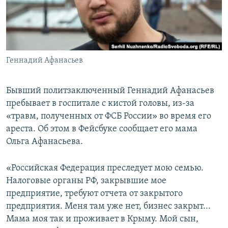
ПРИСОЕДИНЯЙТЕСЬ!
ПОБЕДИТЕЛЕЙ НЕ СУДЯТ?
КРЫМ.НЕПОКОРЕННЫЙ
ELIFBE
Геннадий Афанасьев
УКРАИНСКАЯ ПРОБЛЕМА КРЫМА
Все сайты RFE/RL
Бывший политзаключенный Геннадий Афанасьев
пребывает в госпитале с кистой головы, из-за
«травм, полученных от ФСБ России» во время его
ареста. Об этом в Фейсбуке сообщает его мама
Ольга Афанасьева.
«Российская Федерация преследует мою семью.
Налоговые органы РФ, закрывшие мое
предприятие, требуют отчета от закрытого
предприятия. Меня там уже нет, бизнес закрыт...
Мама моя так и проживает в Крыму. Мой сын,