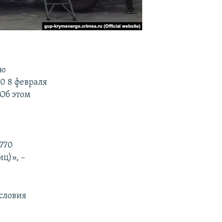
ию
0 8 февраля
 Об этом
770
ц)», –
словия