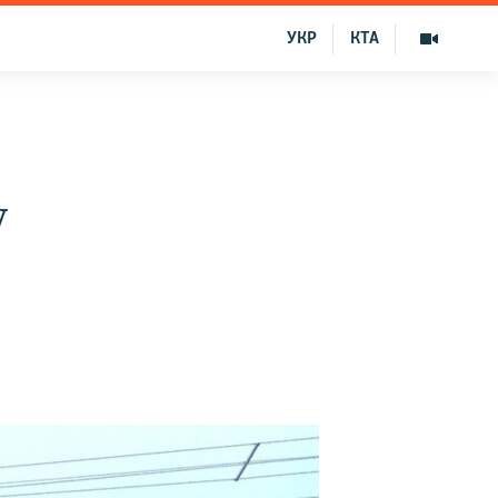
УКР
КТА
у