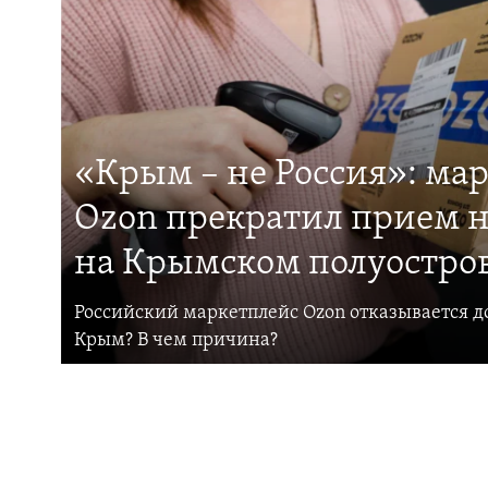
«Крым – не Россия»: ма
Ozon прекратил прием н
на Крымском полуостро
Российский маркетплейс Ozon отказывается до
Крым? В чем причина?