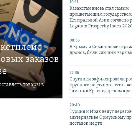
10:11
Казахстан вновь стал самым
процветающим государством
Центральной Азии согласно 
Legatum Prosperity Index 202
08:36
ркетплейс
В Крыму и Севастополе отраж
дронов, были слышны взрыв
овых заказов
ве
22:36
Спутники зафиксировали ро
ставлять товары в
крупного нефтяного пятна во
Тамань в Краснодарском кра
20:40
Турция и Ирак ведут перегов
альтернативе Ормузскому пр
поставок нефти