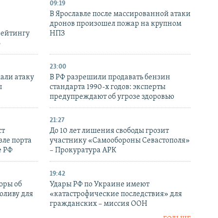
09:19
В Ярославле после массированной атаки
дронов произошел пожар на крупном
рейтингу
НПЗ
6
23:00
али атаку
В РФ разрешили продавать бензин
ы
стандарта 1990-х годов: эксперты
предупреждают об угрозе здоровью
21:27
ст
До 10 лет лишения свободы грозит
зле порта
участнику «Самообороны Севастополя»
е РФ
– Прокуратура АРК
19:42
оры об
Удары РФ по Украине имеют
оливу для
«катастрофические последствия» для
гражданских – миссия ООН