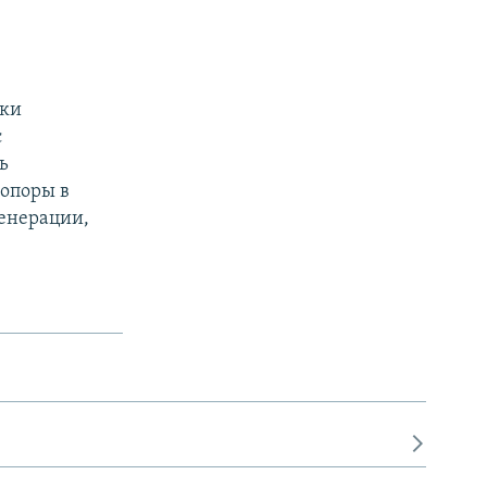
тки
с
ь
оопоры в
генерации,