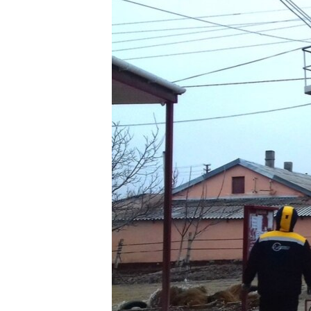
ПОБЕДИТЕЛЕЙ НЕ СУДЯТ?
КРЫМ.НЕПОКОРЕННЫЙ
ELIFBE
УКРАИНСКАЯ ПРОБЛЕМА КРЫМА