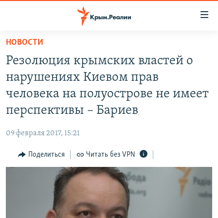
Доступность
ссылки
Вернуться
НОВОСТИ
к
НОВОСТИ
Резолюция крымских властей о
основному
СПЕЦПРОЕКТЫ
содержанию
нарушениях Киевом прав
ВОДА
Вернутся
ГРУЗ 200
человека на полуострове не имеет
к
ИСТОРИЯ
КАРТА ВОЕННЫХ ОБЪЕКТОВ КРЫМА
перспективы – Бариев
главной
ЕЩЕ
11 ЛЕТ ОККУПАЦИИ КРЫМА. 11 ИСТОРИЙ СОПРОТИВЛЕНИЯ
навигации
09 февраля 2017, 15:21
Вернутся
РАДІО СВОБОДА
ИНТЕРАКТИВ
к
Поделиться
Читать без VPN
КАК ОБОЙТИ БЛОКИРОВКУ
ИНФОГРАФИКА
поиску
ТЕЛЕПРОЕКТ КРЫМ.РЕАЛИИ
Українською
СОВЕТЫ ПРАВОЗАЩИТНИКОВ
Qırımtatar
ПРОПАВШИЕ БЕЗ ВЕСТИ