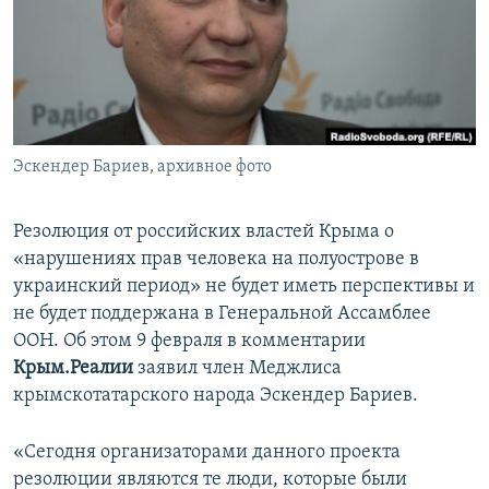
ПРИСОЕДИНЯЙТЕСЬ!
ПОБЕДИТЕЛЕЙ НЕ СУДЯТ?
КРЫМ.НЕПОКОРЕННЫЙ
ELIFBE
УКРАИНСКАЯ ПРОБЛЕМА КРЫМА
Все сайты RFE/RL
Эскендер Бариев, архивное фото
Резолюция от российских властей Крыма о
«нарушениях прав человека на полуострове в
украинский период» не будет иметь перспективы и
не будет поддержана в Генеральной Ассамблее
ООН. Об этом 9 февраля в комментарии
Крым.Реалии
заявил член Меджлиса
крымскотатарского народа Эскендер Бариев.
«Сегодня организаторами данного проекта
резолюции являются те люди, которые были