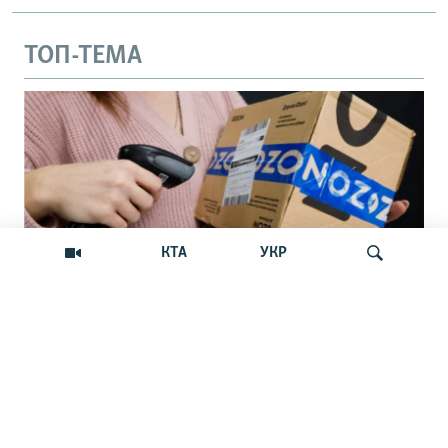
ТОП-ТЕМА
КТА
УКР
«Крым – не Россия»: маркетплейс
Искать
Ozon прекратил прием новых заказов
на Крымском полуострове
Российский маркетплейс Ozon отказывается