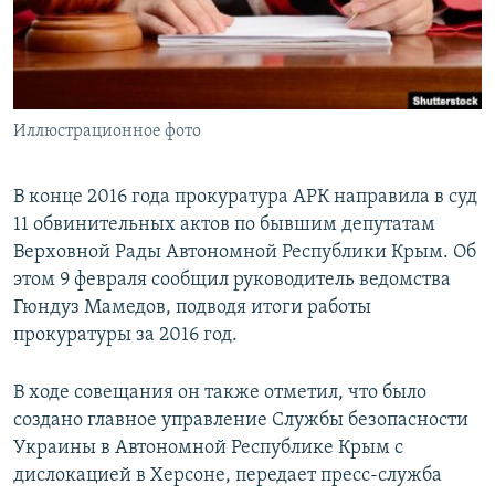
ПРИСОЕДИНЯЙТЕСЬ!
ПОБЕДИТЕЛЕЙ НЕ СУДЯТ?
КРЫМ.НЕПОКОРЕННЫЙ
ELIFBE
Иллюстрационное фото
УКРАИНСКАЯ ПРОБЛЕМА КРЫМА
Все сайты RFE/RL
В конце 2016 года прокуратура АРК направила в суд
11 обвинительных актов по бывшим депутатам
Верховной Рады Автономной Республики Крым. Об
этом 9 февраля сообщил руководитель ведомства
Гюндуз Мамедов, подводя итоги работы
прокуратуры за 2016 год.
В ходе совещания он также отметил, что было
создано главное управление Службы безопасности
Украины в Автономной Республике Крым с
дислокацией в Херсоне, передает пресс-служба