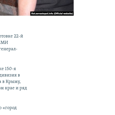
товке 22-й
 СМИ
генерал-
е 150-я
 дивизия в
а в Крыму,
м крае и ряд
о «город