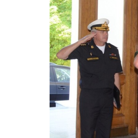
ПОБЕДИТЕЛЕЙ НЕ СУДЯТ?
КРЫМ.НЕПОКОРЕННЫЙ
ELIFBE
УКРАИНСКАЯ ПРОБЛЕМА КРЫМА