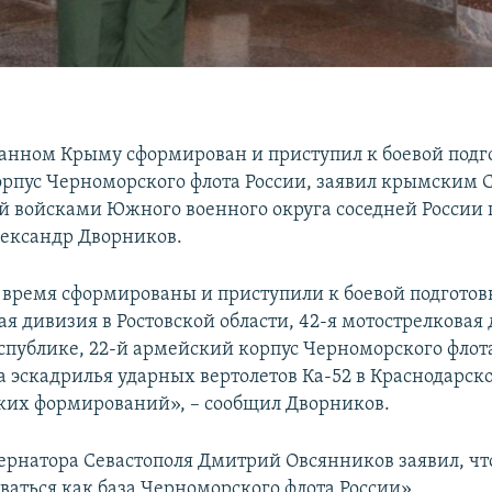
анном Крыму сформирован и приступил к боевой подго
рпус Черноморского флота России, заявил крымским
войсками Южного военного округа соседней России 
ександр Дворников.
 время сформированы и приступили к боевой подготовк
я дивизия в Ростовской области, 42-я мотострелковая
спублике, 22-й армейский корпус Черноморского флот
 эскадрилья ударных вертолетов Ка-52 в Краснодарско
ких формирований», – сообщил Дворников.
убернатора Севастополя Дмитрий Овсянников заявил, чт
ваться как база Черноморского флота России».