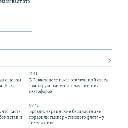
называет это
11:11
ал о новом
В Севастополе из-за отключений света
ка Шведа
планируют менять схему питания
светофоров
09:41
 что часть
Бровди: украинские беспилотники
збекистан и
поразили танкер «теневого флота» у
Геленджика