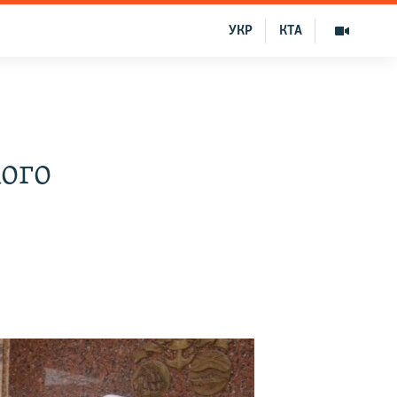
УКР
КТА
ого