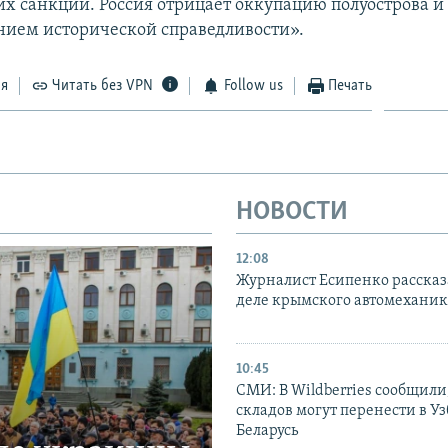
х санкций. Россия отрицает оккупацию полуострова и 
нием исторической справедливости».
ся
Читать без VPN
Follow us
Печать
НОВОСТИ
12:08
Журналист Есипенко рассказ
деле крымского автомехани
10:45
СМИ: В Wildberries сообщили,
складов могут перенести в У
Беларусь