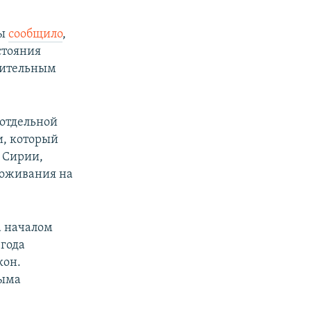
ны
сообщило
,
стояния
орительным
 отдельной
и, который
и Сирии,
роживания на
а началом
 года
кон.
рыма