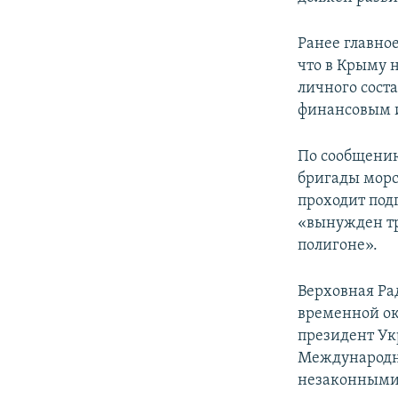
Ранее главно
что в Крыму 
личного сост
финансовым 
По сообщению
бригады морс
проходит под
«вынужден тр
полигоне».
Верховная Ра
временной ок
президент Ук
Международн
незаконными 