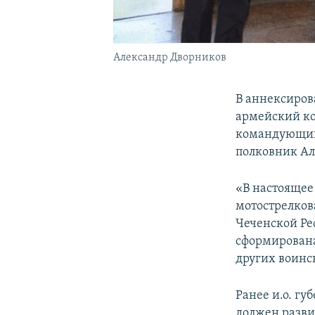
Александр Дворников
В аннексиров
армейский ко
командующий 
полковник Ал
«В настоящее
мотострелкова
Чеченской Ре
сформирована
других воинс
Ранее и.о. г
должен разви