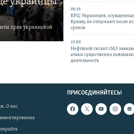
где украинцы
09:29
КРЦ: Украинцев, осужденных
Крыму, не отпускают после и
щиты прав украинской
сроков
23:00
Нефтяной гигант ОАЭ заявляе
атаки существенно повлияли 
деятельность
ПРИСОЕДИНЯЙТЕСЬ!
и. О нас
омментирования
опирайта