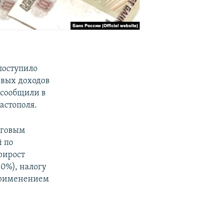
поступило
овых доходов
, сообщили в
астополя.
оговым
й по
рирост
50%), налогу
 применением