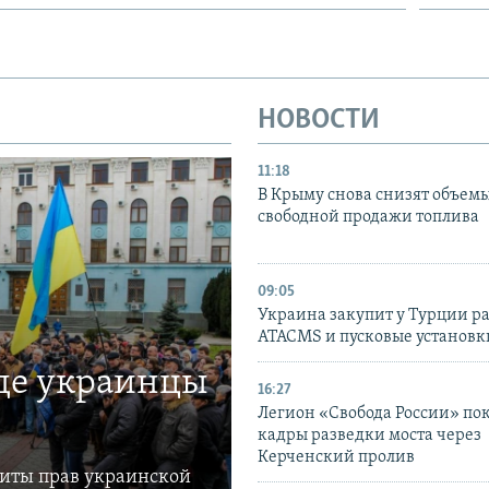
НОВОСТИ
11:18
В Крыму снова снизят объем
свободной продажи топлива
09:05
Украина закупит у Турции р
ATACMS и пусковые установ
где украинцы
16:27
Легион «Свобода России» по
кадры разведки моста через
Керченский пролив
щиты прав украинской