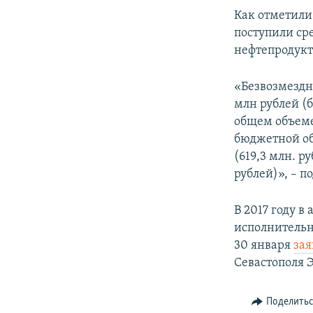
Как отметили 
поступили сре
нефтепродукт
«Безвозмездн
млн рублей (б
общем объеме
бюджетной об
(619,3 млн. ру
рублей)», – п
В 2017 году 
исполнительн
30 января
зая
Севастополя 
Поделить