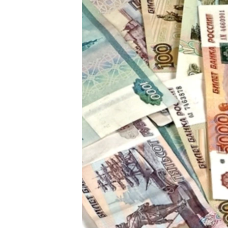
ПОБЕДИТЕЛЕЙ НЕ СУДЯТ?
КРЫМ.НЕПОКОРЕННЫЙ
ELIFBE
УКРАИНСКАЯ ПРОБЛЕМА КРЫМА