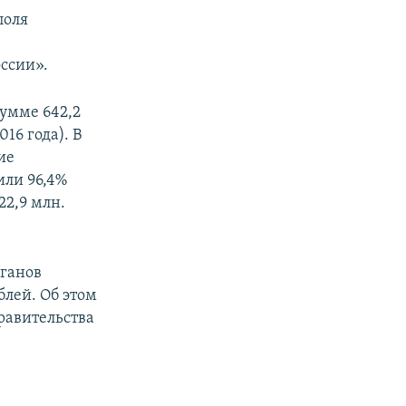
поля
ссии».
сумме 642,2
16 года). В
ие
или 96,4%
22,9 млн.
рганов
блей. Об этом
равительства