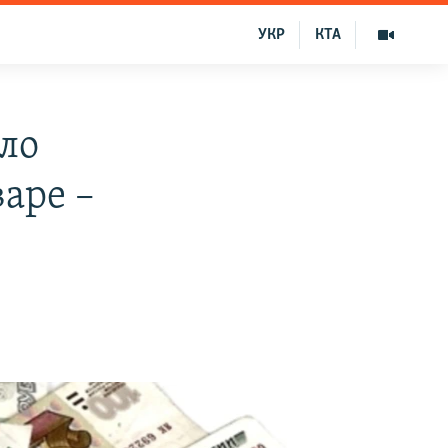
УКР
КТА
ло
варе –