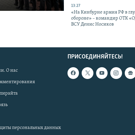
13:27
«На Кинбурне армия РФ в гл
обороне» – командир ОТК «О
ВСУ Денис Носиков
ПРИСОЕДИНЯЙТЕСЬ!
и. О нас
омментирования
опирайта
вязь
ащиты персональных данных