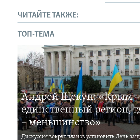
ЧИТАЙТЕ ТАКЖЕ:
ТОП-ТЕМА
Андрей Щекун: «Крым –
единственный регион, 
– меньшинство»
Дискуссия вокруг планов установить День за