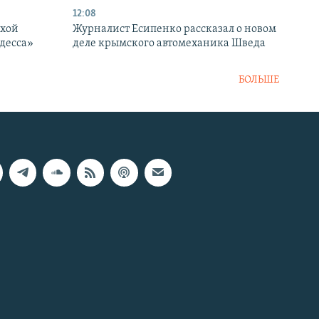
12:08
ухой
Журналист Есипенко рассказал о новом
десса»
деле крымского автомеханика Шведа
БОЛЬШЕ