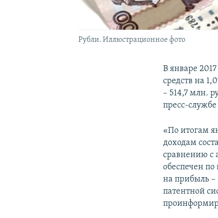
Рубли. Иллюстрационное фото
В январе 201
средств на 1,
– 514,7 млн. 
пресс-службе
«По итогам я
доходам соста
сравнению с 
обеспечен по 
на прибыль – 
патентной сис
проинформиро