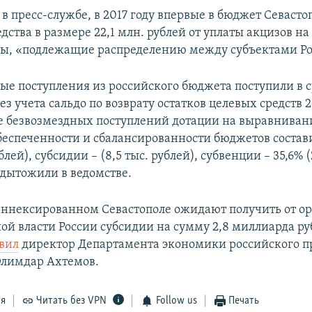
в пресс-службе, в 2017 году впервые в бюджет Севасто
дства в размере 22,1 млн. рублей от уплаты акцизов на
ы, «подлежащие распределению между субъектами Ро
ые поступления из российского бюджета поступили в 
ез учета сальдо по возврату остатков целевых средств 20
 безвозмездных поступлений дотации на выравниван
еспеченности и сбалансированности бюджетов состав
блей), субсидии – (8,5 тыс. рублей), субвенции – 35,6% (
одытожили в ведомстве.
в аннексированном Севастополе ожидают получить от о
ой власти России субсидии на сумму 2,8 миллиарда ру
вил
директор Департамента экономики российского п
Элимдар Ахтемов.
ся
Читать без VPN
Follow us
Печать