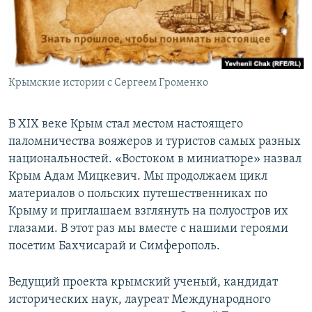
ПРИСОЕДИНЯЙТЕСЬ!
ПОБЕДИТЕЛЕЙ НЕ СУДЯТ?
КРЫМ.НЕПОКОРЕННЫЙ
ELIFBE
Крымские истории с Сергеем Громенко
УКРАИНСКАЯ ПРОБЛЕМА КРЫМА
Все сайты RFE/RL
В XIX веке Крым стал местом настоящего
паломничества вояжеров и туристов самых разных
национальностей. «Востоком в миниатюре» назвал
Крым Адам Мицкевич. Мы продолжаем цикл
материалов о польских путешественниках по
Крыму и приглашаем взглянуть на полуостров их
глазами. В этот раз мы вместе с нашими героями
посетим Бахчисарай и Симферополь.
Ведущий проекта крымский ученый, кандидат
исторических наук, лауреат Международного