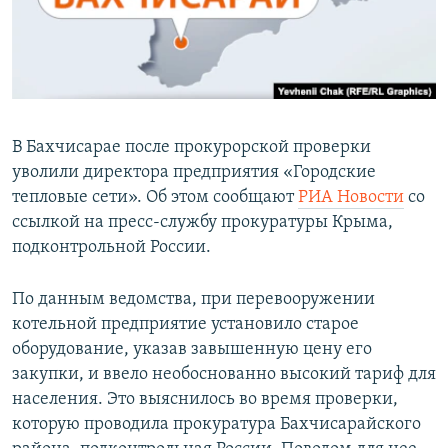
ПРИСОЕДИНЯЙТЕСЬ!
ПОБЕДИТЕЛЕЙ НЕ СУДЯТ?
КРЫМ.НЕПОКОРЕННЫЙ
ELIFBE
УКРАИНСКАЯ ПРОБЛЕМА КРЫМА
В Бахчисарае после прокурорской проверки
Все сайты RFE/RL
уволили директора предприятия «Городские
тепловые сети». Об этом сообщают
РИА Новости
со
ссылкой на пресс-службу прокуратуры Крыма,
подконтрольной России.
По данным ведомства, при перевооружении
котельной предприятие установило старое
оборудование, указав завышенную цену его
закупки, и ввело необоснованно высокий тариф для
населения. Это выяснилось во время проверки,
которую проводила прокуратура Бахчисарайского