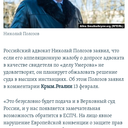
ПРИСОЕДИНЯЙТЕСЬ!
ПОБЕДИТЕЛЕЙ НЕ СУДЯТ?
КРЫМ.НЕПОКОРЕННЫЙ
ELIFBE
Николай Полозов
УКРАИНСКАЯ ПРОБЛЕМА КРЫМА
Все сайты RFE/RL
Российский адвокат Николай Полозов заявил, что
если его аппеляционную жалобу о допросе адвоката
в качестве свидетеля по «делу Умерова» не
удовлетворят, он планирует обжаловать решение
суда в высших инстанциях. Об этом Полозов заявил
в комментарии
Крым.Реалии
13 февраля.
«Это безусловно будет подача и в Верховный суд
России, и у нас появляется замечательная
возможность обратится в ЕСПЧ. На лицо явное
нарушение Европейской конвенции о защите прав