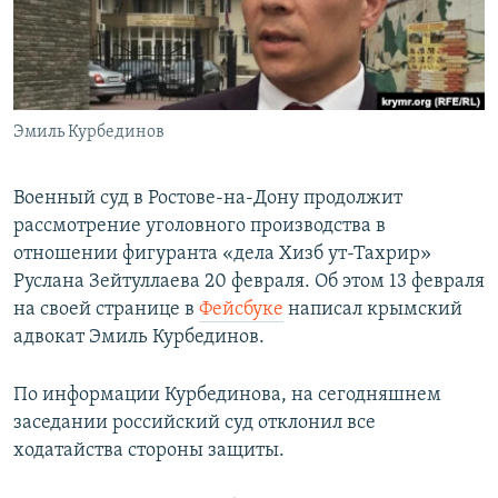
ПРИСОЕДИНЯЙТЕСЬ!
ПОБЕДИТЕЛЕЙ НЕ СУДЯТ?
КРЫМ.НЕПОКОРЕННЫЙ
ELIFBE
Эмиль Курбединов
УКРАИНСКАЯ ПРОБЛЕМА КРЫМА
Все сайты RFE/RL
Военный суд в Ростове-на-Дону продолжит
рассмотрение уголовного производства в
отношении фигуранта «дела Хизб ут-Тахрир»
Руслана Зейтуллаева 20 февраля. Об этом 13 февраля
на своей странице в
Фейсбуке
написал крымский
адвокат Эмиль Курбединов.
По информации Курбединова, на сегодняшнем
заседании российский суд отклонил все
ходатайства стороны защиты.