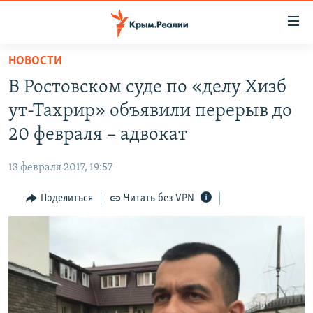
Доступность
ссылки
Вернуться
НОВОСТИ
к
НОВОСТИ
В Ростовском суде по «делу Хизб
основному
СПЕЦПРОЕКТЫ
содержанию
ут-Тахрир» объявили перерыв до
ВОДА
Вернутся
ГРУЗ 200
20 февраля – адвокат
к
ИСТОРИЯ
КАРТА ВОЕННЫХ ОБЪЕКТОВ КРЫМА
главной
13 февраля 2017, 19:57
ЕЩЕ
11 ЛЕТ ОККУПАЦИИ КРЫМА. 11 ИСТОРИЙ СОПРОТИВЛЕНИЯ
навигации
Вернутся
Поделиться
Читать без VPN
РАДІО СВОБОДА
ИНТЕРАКТИВ
к
КАК ОБОЙТИ БЛОКИРОВКУ
ИНФОГРАФИКА
поиску
ТЕЛЕПРОЕКТ КРЫМ.РЕАЛИИ
Українською
СОВЕТЫ ПРАВОЗАЩИТНИКОВ
Qırımtatar
ПРОПАВШИЕ БЕЗ ВЕСТИ