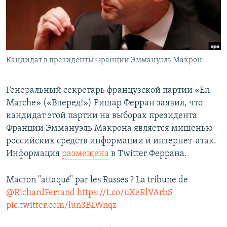
ПРИСОЕДИНЯЙТЕСЬ!
ПОБЕДИТЕЛЕЙ НЕ СУДЯТ?
КРЫМ.НЕПОКОРЕННЫЙ
ELIFBE
Кандидат в президенты Франции Эммануэль Макрон
УКРАИНСКАЯ ПРОБЛЕМА КРЫМА
Все сайты RFE/RL
Генеральный секретарь французской партии «En
Marche» («Вперед!») Ришар Ферран заявил, что
кандидат этой партии на выборах президента
Франции Эммануэль Макрона является мишенью
российских средств информации и интернет-атак.
Информация
размещена
в Twitter Феррана.
Macron "attaqué" par les Russes ? La tribune de
@RichardFerrand
https://t.co/uXeRlVArbS
pic.twitter.com/lun3BLWnqz