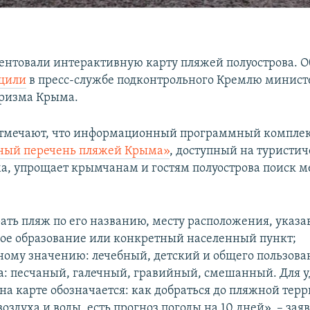
ентовали интерактивную карту пляжей полуострова. Об
щили
в пресс-службе подконтрольного Кремлю минист
уризма Крыма.
отмечают, что информационный программный компле
ный перечень пляжей Крыма»
, доступный на туристи
а, упрощает крымчанам и гостям полуострова поиск м
ть пляж по его названию, месту расположения, указа
е образование или конкретный населенный пункт;
ому значению: лечебный, детский и общего пользован
та: песчаный, галечный, гравийный, смешанный. Для у
а карте обозначается: как добраться до пляжной терр
оздуха и воды, есть прогноз погоды на 10 дней», – зая