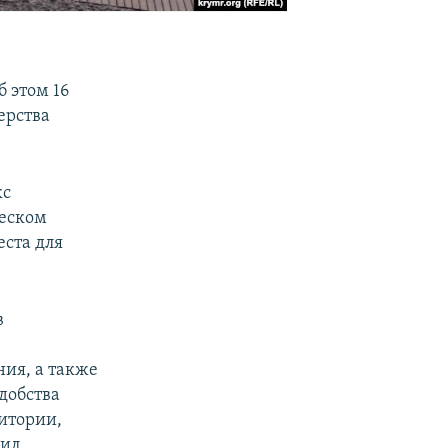
 этом 16
ерства
кс
ческом
еста для
в
ия, а также
добства
итории,
вил