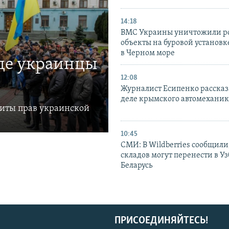
14:18
ВМС Украины уничтожили р
объекты на буровой установ
в Черном море
где украинцы
12:08
Журналист Есипенко рассказ
деле крымского автомехани
щиты прав украинской
10:45
СМИ: В Wildberries сообщили,
складов могут перенести в У
Беларусь
ПРИСОЕДИНЯЙТЕСЬ!