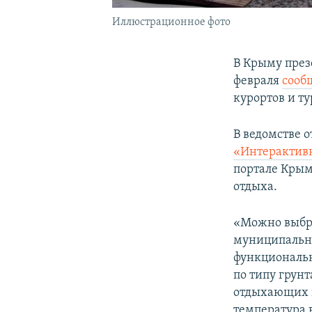
Иллюстрационное фото
В Крыму през
февраля
сооб
курортов и т
В ведомстве 
«Интерактив
портале Крым
отдыха.
«Можно выбра
муниципально
функциональн
по типу грун
отдыхающих н
температура в