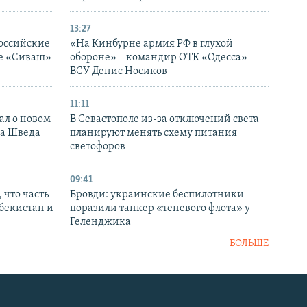
13:27
оссийские
«На Кинбурне армия РФ в глухой
ке «Сиваш»
обороне» – командир ОТК «Одесса»
ВСУ Денис Носиков
11:11
ал о новом
В Севастополе из-за отключений света
ка Шведа
планируют менять схему питания
светофоров
09:41
 что часть
Бровди: украинские беспилотники
збекистан и
поразили танкер «теневого флота» у
Геленджика
БОЛЬШЕ