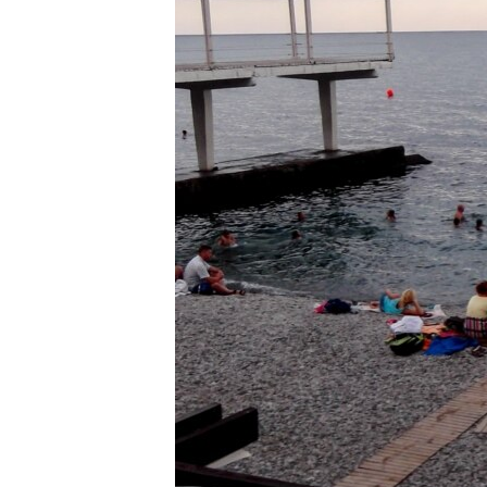
ПОБЕДИТЕЛЕЙ НЕ СУДЯТ?
КРЫМ.НЕПОКОРЕННЫЙ
ELIFBE
УКРАИНСКАЯ ПРОБЛЕМА КРЫМА