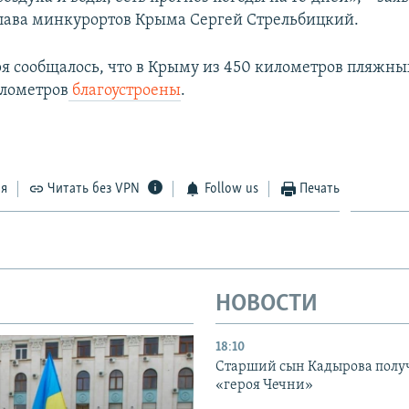
лава минкурортов Крыма Сергей Стрельбицкий.
ря сообщалось, что в Крыму из 450 километров пляжн
илометров
благоустроены
.
ся
Читать без VPN
Follow us
Печать
НОВОСТИ
18:10
Старший сын Кадырова полу
«героя Чечни»