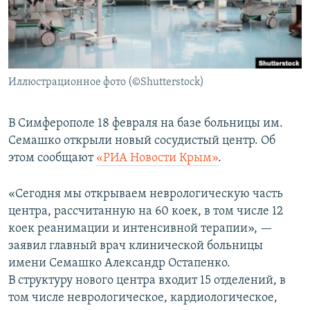
ПРИСОЕДИНЯЙТЕСЬ!
ПОБЕДИТЕЛЕЙ НЕ СУДЯТ?
КРЫМ.НЕПОКОРЕННЫЙ
ELIFBE
Иллюстрационное фото (©Shutterstock)
УКРАИНСКАЯ ПРОБЛЕМА КРЫМА
Все сайты RFE/RL
В Симферополе 18 февраля на базе больницы им.
Семашко открыли новый сосудистый центр. Об
этом сообщают
«РИА Новости Крым»
.
«Сегодня мы открываем неврологическую часть
центра, рассчитанную на 60 коек, в том числе 12
коек реанимации и интенсивной терапии», —
заявил главный врач клинической больницы
имени Семашко Александр Остапенко.
В структуру нового центра входит 15 отделений, в
том числе неврологическое, кардиологическое,