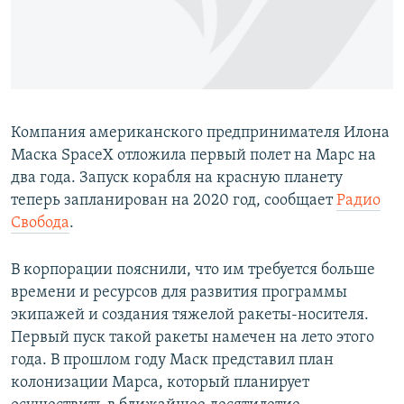
ПРИСОЕДИНЯЙТЕСЬ!
ПОБЕДИТЕЛЕЙ НЕ СУДЯТ?
КРЫМ.НЕПОКОРЕННЫЙ
ELIFBE
УКРАИНСКАЯ ПРОБЛЕМА КРЫМА
Компания американского предпринимателя Илона
Все сайты RFE/RL
Маска SpaceX отложила первый полет на Марс на
два года. Запуск корабля на красную планету
теперь запланирован на 2020 год, сообщает
Радио
Свобода
.
В корпорации пояснили, что им требуется больше
времени и ресурсов для развития программы
экипажей и создания тяжелой ракеты-носителя.
Первый пуск такой ракеты намечен на лето этого
года. В прошлом году Маск представил план
колонизации Марса, который планирует