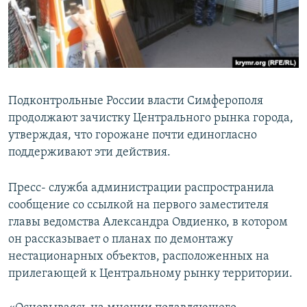
ПРИСОЕДИНЯЙТЕСЬ!
ПОБЕДИТЕЛЕЙ НЕ СУДЯТ?
КРЫМ.НЕПОКОРЕННЫЙ
ELIFBE
УКРАИНСКАЯ ПРОБЛЕМА КРЫМА
Подконтрольные России власти Симферополя
Все сайты RFE/RL
продолжают зачистку Центрального рынка города,
утверждая, что горожане почти единогласно
поддерживают эти действия.
Пресс- служба администрации распространила
сообщение со ссылкой на первого заместителя
главы ведомства Александра Овдиенко, в котором
он рассказывает о планах по демонтажу
нестационарных объектов, расположенных на
прилегающей к Центральному рынку территории.