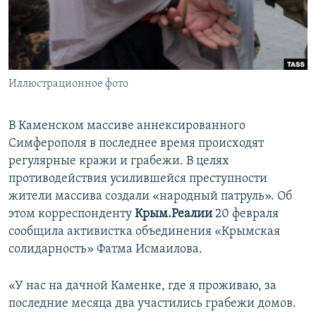
ПРИСОЕДИНЯЙТЕСЬ!
ПОБЕДИТЕЛЕЙ НЕ СУДЯТ?
КРЫМ.НЕПОКОРЕННЫЙ
ELIFBE
Иллюстрационное фото
УКРАИНСКАЯ ПРОБЛЕМА КРЫМА
Все сайты RFE/RL
В Каменском массиве аннексированного
Симферополя в последнее время происходят
регулярные кражи и грабежи. В целях
противодействия усилившейся преступности
жители массива создали «народный патруль». Об
этом корреспонденту
Крым.Реалии
20 февраля
сообщила активистка объединения «Крымская
солидарность» Фатма Исмаилова.
«У нас на дачной Каменке, где я проживаю, за
последние месяца два участились грабежи домов.