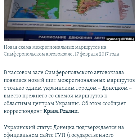
ПРИСОЕДИНЯЙТЕСЬ!
ПОБЕДИТЕЛЕЙ НЕ СУДЯТ?
КРЫМ.НЕПОКОРЕННЫЙ
ELIFBE
УКРАИНСКАЯ ПРОБЛЕМА КРЫМА
Все сайты RFE/RL
Новая схема межрегиональных маршрутов на
Симферопольском автовокзале, 17 февраля 2017 года
В кассовом зале Симферопольского автовокзала
появился новый щит межрегиональных маршрутов
с только одним украинским городом – Донецком –
вместо прежнего со схемой маршрутов к
областным центрам Украины. Об этом сообщает
корреспондент
Крым.Реалии
.
Украинский статус Донецка подтверждается на
официальном сайте ГУП (государственного