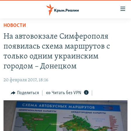
Доступность
ссылки
Вернуться
НОВОСТИ
к
НОВОСТИ
На автовокзале Симферополя
основному
СПЕЦПРОЕКТЫ
содержанию
появилась схема маршрутов с
ВОДА
Вернутся
ГРУЗ 200
только одним украинским
к
ИСТОРИЯ
КАРТА ВОЕННЫХ ОБЪЕКТОВ КРЫМА
городом – Донецком
главной
ЕЩЕ
11 ЛЕТ ОККУПАЦИИ КРЫМА. 11 ИСТОРИЙ СОПРОТИВЛЕНИЯ
навигации
20 февраля 2017, 18:16
Вернутся
РАДІО СВОБОДА
ИНТЕРАКТИВ
к
Поделиться
Читать без VPN
КАК ОБОЙТИ БЛОКИРОВКУ
ИНФОГРАФИКА
поиску
ТЕЛЕПРОЕКТ КРЫМ.РЕАЛИИ
Українською
СОВЕТЫ ПРАВОЗАЩИТНИКОВ
Qırımtatar
ПРОПАВШИЕ БЕЗ ВЕСТИ