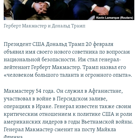
ПРИСОЕДИНЯЙТЕСЬ!
ПОБЕДИТЕЛЕЙ НЕ СУДЯТ?
КРЫМ.НЕПОКОРЕННЫЙ
Герберт Макмастер и Дональд Трамп
ELIFBE
УКРАИНСКАЯ ПРОБЛЕМА КРЫМА
Президент США Дональд Трамп 20 февраля
Все сайты RFE/RL
объявил имя своего нового советника по вопросам
национальной безопасности. Им стал генерал-
лейтенант Герберт Макмастер. Трамп назвал его
«человеком большого таланта и огромного опыта».
Макмастеру 54 года. Он служил в Афганистане,
участвовал в войне в Персидском заливе,
операциях в Ираке. Генерал известен также своим
критическим отношением к политике США и роли
американских лидеров в годы Вьетнамской войны.
Генерал Макмастер сменит на посту Майкла
Флинна.