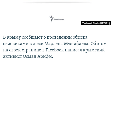
ПРИСОЕДИНЯЙТЕСЬ!
ПОБЕДИТЕЛЕЙ НЕ СУДЯТ?
КРЫМ.НЕПОКОРЕННЫЙ
ELIFBE
УКРАИНСКАЯ ПРОБЛЕМА КРЫМА
В Крыму сообщают о проведении обыска
Все сайты RFE/RL
силовиками в доме Марлена Мустафаева. Об этом
на своей странице в Facebook написал крымский
активист Осман Арифм.