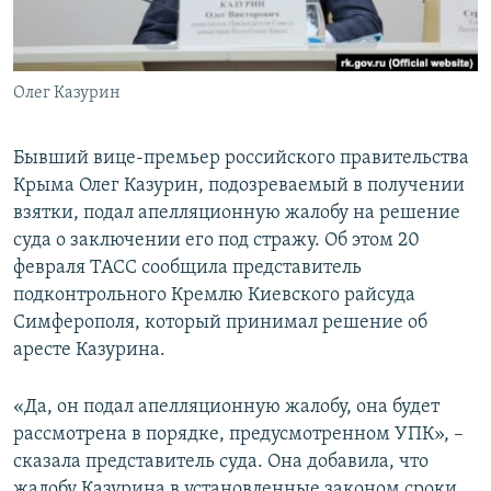
ПРИСОЕДИНЯЙТЕСЬ!
ПОБЕДИТЕЛЕЙ НЕ СУДЯТ?
КРЫМ.НЕПОКОРЕННЫЙ
Олег Казурин
ELIFBE
УКРАИНСКАЯ ПРОБЛЕМА КРЫМА
Бывший вице-премьер российского правительства
Все сайты RFE/RL
Крыма Олег Казурин, подозреваемый в получении
взятки, подал апелляционную жалобу на решение
суда о заключении его под стражу. Об этом 20
февраля ТАСС сообщила представитель
подконтрольного Кремлю Киевского райсуда
Симферополя, который принимал решение об
аресте Казурина.
«Да, он подал апелляционную жалобу, она будет
рассмотрена в порядке, предусмотренном УПК», –
сказала представитель суда. Она добавила, что
жалобу Казурина в установленные законом сроки