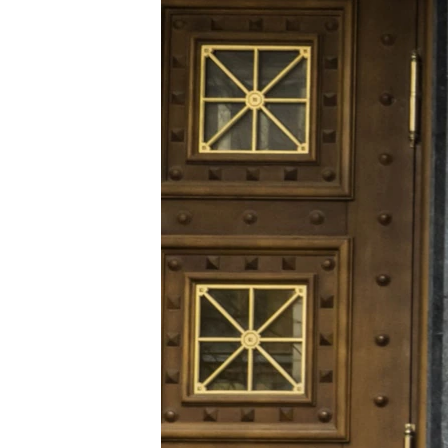
ПОБЕДИТЕЛЕЙ НЕ СУДЯТ?
КРЫМ.НЕПОКОРЕННЫЙ
ELIFBE
УКРАИНСКАЯ ПРОБЛЕМА КРЫМА