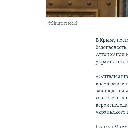
(©Shutterstock)
В Крыму пост
безопасность
Автономной Р
украинского 
«Жители анне
волеизъявлен
законодатель
массово огран
вероисповеда
украинского 
Гюндуз Мамед