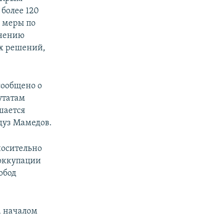
 более 120
 меры по
енению
х решений,
сообщено о
утатам
шается
дуз Мамедов.
носительно
 оккупации
обод
а началом