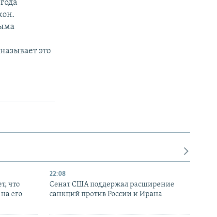
 года
кон.
рыма
называет это
22:08
т, что
Сенат США поддержал расширение
на его
санкций против России и Ирана