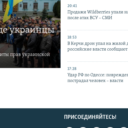
20:41
Продажи Wildberries упали н
после атак ВСУ – СМИ
где украинцы
18:53
В Керчи дрон упал на жилой 
российские власти сообщают
щиты прав украинской
17:28
Удар РФ по Одессе: поврежде
пострадал человек – власти
ПРИСОЕДИНЯЙТЕСЬ!