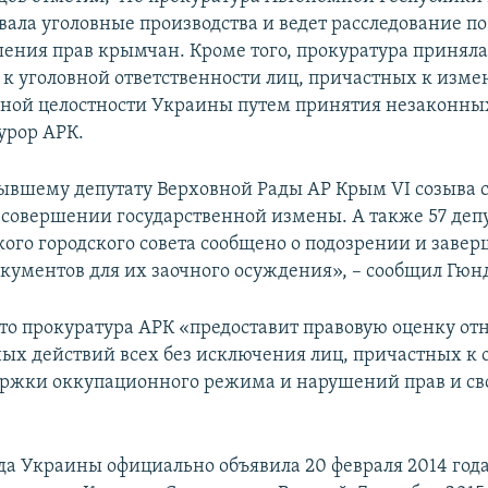
ала уголовные производства и ведет расследование по
ения прав крымчан. Кроме того, прокуратура приняла
к уголовной ответственности лиц, причастных к изм
ной целостности Украины путем принятия незаконны
урор АРК.
бывшему депутату Верховной Рады АР Крым VI созыва 
 совершении государственной измены. А также 57 деп
кого городского совета сообщено о подозрении и завер
окументов для их заочного осуждения», – сообщил Гюн
что прокуратура АРК «предоставит правовую оценку от
ых действий всех без исключения лиц, причастных к
ржки оккупационного режима и нарушений прав и св
да Украины официально объявила 20 февраля 2014 год