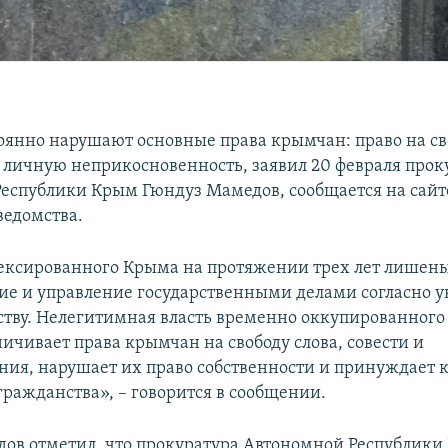
оянно нарушают основные права крымчан: право на св
, личную неприкосновенность, заявил 20 февраля прок
еспублики Крым Гюндуз Мамедов, сообщается на сайт
ведомства.
ксированного Крыма на протяжении трех лет лишены
ие и управление государственными делами согласно 
ству. Нелегитимная власть временно оккупированного
ичивает права крымчан на свободу слова, совести и
ния, нарушает их право собственности и принуждает к 
гражданства», – говорится в сообщении.
ов отметил, что прокуратура Автономной Республик