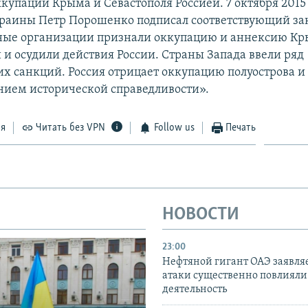
купации Крыма и Севастополя Россией. 7 октября 2015
раины Петр Порошенко подписал соответствующий за
ые организации признали оккупацию и аннексию К
и осудили действия России. Страны Запада ввели ряд
х санкций. Россия отрицает оккупацию полуострова и 
нием исторической справедливости».
ся
Читать без VPN
Follow us
Печать
НОВОСТИ
23:00
Нефтяной гигант ОАЭ заявляе
атаки существенно повлияли 
деятельность