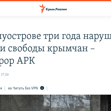
луострове три года нару
 и свободы крымчан –
рор АРК
 17:26
ся
Читать без VPN