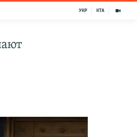
УКР
КТА
шают