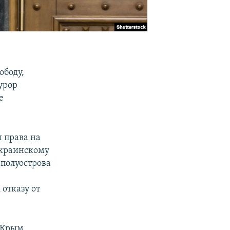
ободу,
урор
е
 права на
украинскому
 полуострова
отказу от
и Крым