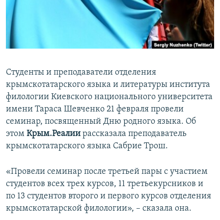
ПРИСОЕДИНЯЙТЕСЬ!
ПОБЕДИТЕЛЕЙ НЕ СУДЯТ?
КРЫМ.НЕПОКОРЕННЫЙ
ELIFBE
УКРАИНСКАЯ ПРОБЛЕМА КРЫМА
Студенты и преподаватели отделения
Все сайты RFE/RL
крымскотатарского языка и литературы института
филологии Киевского национального университета
имени Тараса Шевченко 21 февраля провели
семинар, посвященный Дню родного языка. Об
этом
Крым.Реалии
рассказала преподаватель
крымскотатарского языка Сабрие Трош.
«Провели семинар после третьей пары с участием
студентов всех трех курсов, 11 третьекурсников и
по 13 студентов второго и первого курсов отделения
крымскотатарской филологии», – сказала она.