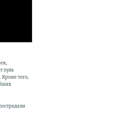
ек,
т пуль
 Кроме того,
ибших
пострадали