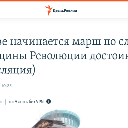
ве начинается марш по с
щины Революции достои
сляция)
 10:35
ся
Читать без VPN