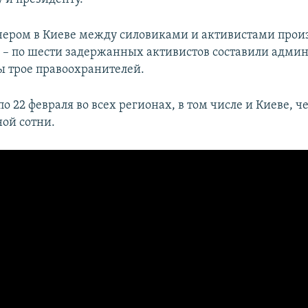
ечером в Киеве между силовиками и активистами про
 – по шести задержанных активистов составили адми
 трое правоохранителей.
 по 22 февраля во всех регионах, в том числе и Киеве, ч
ной сотни.