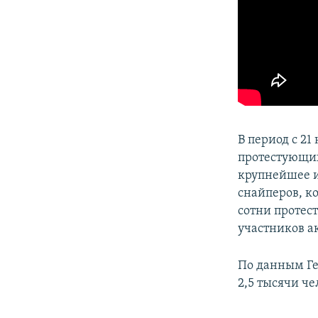
В период с 21
протестующих
крупнейшее и
снайперов, к
сотни протес
участников а
По данным Ге
2,5 тысячи че