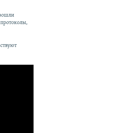
изошли
нпротоколы,
ествуют