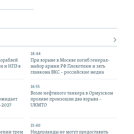
18:44
кораблей
При взрыве в Москве погиб генерал-
и и НПЗ в
майор армии РФ Плохотнюк и зять
главкома ВКС – российские медиа
16:55
Возле нефтяного танкера в Ормузском
 ожидает
проливе произошли два взрыва –
-2027
UKMTO
15:40
рении трем
Нидерланды не могут предоставить