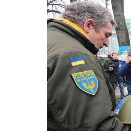
ПОБЕДИТЕЛЕЙ НЕ СУДЯТ?
КРЫМ.НЕПОКОРЕННЫЙ
ELIFBE
УКРАИНСКАЯ ПРОБЛЕМА КРЫМА