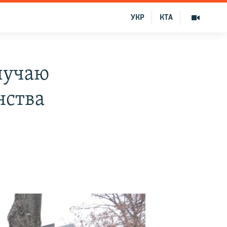
УКР
КТА
лучаю
нства