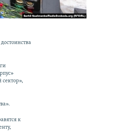
 достоинства
аги
рпус»
 сектор»,
ва».
авятся к
енту,