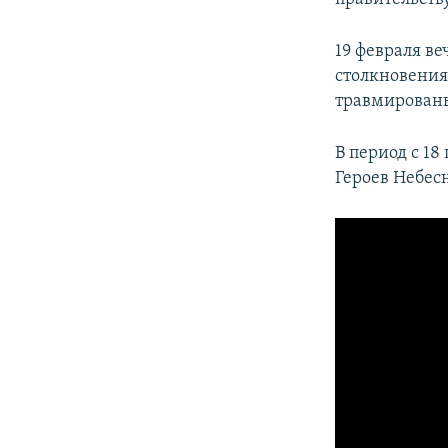
19 февраля в
столкновения
травмированы
В период с 18
Героев Небес