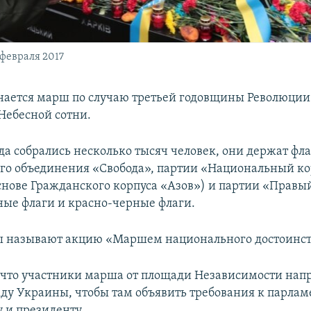
 февраля 2017
нается марш по случаю третьей годовщины Революции
 Небесной сотни.
да собрались несколько тысяч человек, они держат фл
го объединения «Свобода», партии «Национальный ко
основе Гражданского корпуса «Азов») и партии «Правый
ные флаги и красно-черные флаги.
ы называют акцию «Маршем национального достоинст
 что участники марша от площади Независимости напр
ду Украины, чтобы там объявить требования к парлам
 и президенту.