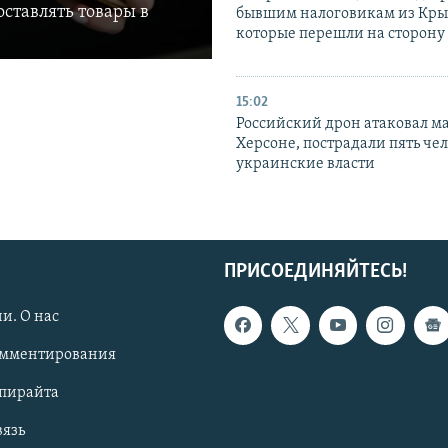
ставлять товары в
бывшим налоговикам из Кры
которые перешли на сторону
15:02
Российский дрон атаковал м
Херсоне, пострадали пять чел
украинские власти
ПРИСОЕДИНЯЙТЕСЬ!
и. О нас
омментирования
опирайта
вязь