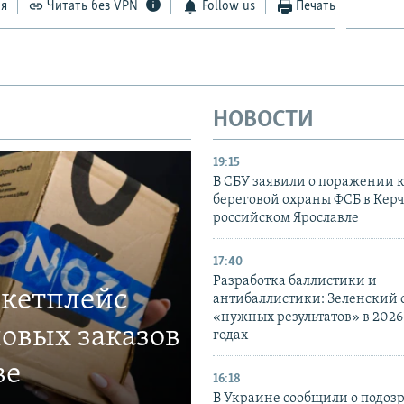
ся
Читать без VPN
Follow us
Печать
НОВОСТИ
19:15
В СБУ заявили о поражении 
береговой охраны ФСБ в Керч
российском Ярославле
17:40
Разработка баллистики и
ркетплейс
антибаллистики: Зеленский
«нужных результатов» в 2026
овых заказов
годах
ве
16:18
В Украине сообщили о подоз