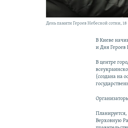
День памяти Героев Небесной сотни, 18
В Киеве начи
и Дня Героев
В центре горо
всеукраинско
(создана на 
государствен
Организатор
Планируется,
Верховную Ра
правительству