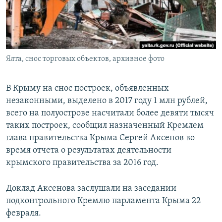
ПРИСОЕДИНЯЙТЕСЬ!
ПОБЕДИТЕЛЕЙ НЕ СУДЯТ?
КРЫМ.НЕПОКОРЕННЫЙ
ELIFBE
Ялта, снос торговых объектов, архивное фото
УКРАИНСКАЯ ПРОБЛЕМА КРЫМА
Все сайты RFE/RL
В Крыму на снос построек, объявленных
незаконными, выделено в 2017 году 1 млн рублей,
всего на полуострове насчитали более девяти тысяч
таких построек, сообщил назначенный Кремлем
глава правительства Крыма Сергей Аксенов во
время отчета о результатах деятельности
крымского правительства за 2016 год.
Доклад Аксенова заслушали на заседании
подконтрольного Кремлю парламента Крыма 22
февраля.