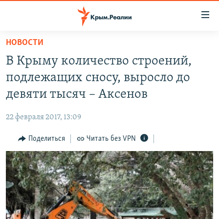
Доступность
ссылки
Вернуться
НОВОСТИ
к
НОВОСТИ
В Крыму количество строений,
основному
СПЕЦПРОЕКТЫ
содержанию
подлежащих сносу, выросло до
ВОДА
Вернутся
ГРУЗ 200
девяти тысяч – Аксенов
к
ИСТОРИЯ
КАРТА ВОЕННЫХ ОБЪЕКТОВ КРЫМА
главной
22 февраля 2017, 13:09
ЕЩЕ
11 ЛЕТ ОККУПАЦИИ КРЫМА. 11 ИСТОРИЙ СОПРОТИВЛЕНИЯ
навигации
Вернутся
Поделиться
Читать без VPN
РАДІО СВОБОДА
ИНТЕРАКТИВ
к
КАК ОБОЙТИ БЛОКИРОВКУ
ИНФОГРАФИКА
поиску
ТЕЛЕПРОЕКТ КРЫМ.РЕАЛИИ
Українською
СОВЕТЫ ПРАВОЗАЩИТНИКОВ
Qırımtatar
ПРОПАВШИЕ БЕЗ ВЕСТИ